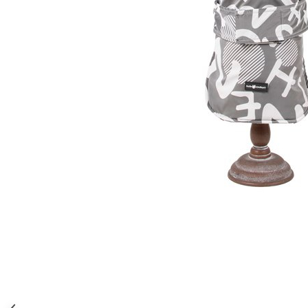
Orijen
Platinum
Prestige
Hrana umeda
Recompense caini
Jucarii
Accesorii
Batoane branza Yak
Castroane si Dozatoare
Culcusuri
Custi si Genti de Transport
Diete veterinare
Hainute
Inghetata
Lemne si coarne de cerb sau