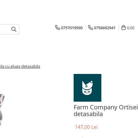
0757019590
0756692941
0,00
a cu gluga detasabila
Farm Company Ortisei
detasabila
147,00 Lei