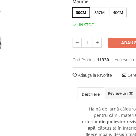
Marime
:
30CM
35CM
40CM
IN STOC
ADAUG
Cod Produs:
11330
Ai nevoie d
Adauga la Favorite
Cere 
Review-uri
(0)
Descriere
Haină de iarnă căldur
pentru câini, materia
exterior
din poliester rezis
apă
, căptușită în interi
fleece moale, design mat