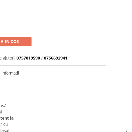
A IN COS
e ajutor?
0757019590
/
0756692941
informatii
oasă
l
tent la
or cu
lasat