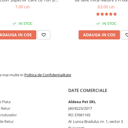
 pentru câini adulți cu blană
Superior Care White Dogs Adu
7,00 Lei
63,00 Lei
ntru eliminarea petelor din jurul
Breeds, Pește Alb, pentru eli
ochilor, 70g
petelor din jurul ochilor, 1
IN STOC
IN STOC
ADAUGA IN COS
ADAUGA IN COS
la mai multe in
Politica de Confidentialitate
DATE COMERCIALE
 Plata
Aldeea Pet SRL
e Retur
J40/8223/2017
Produselor
RO 37681165
de Retur
Al. Lunca Bradului, nr. 1, sector 3