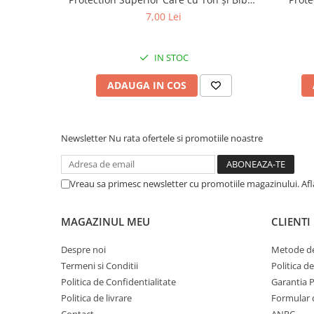
de Mare pentru câini adulți cu blană
Somon
7,00 Lei
albă, pentru eliminarea petelor din jurul
albă, pe
ochilor, 70g
IN STOC
ADAUGA IN COS
Newsletter
Nu rata ofertele si promotiile noastre
Vreau sa primesc newsletter cu promotiile magazinului. Af
MAGAZINUL MEU
CLIENTI
Despre noi
Metode de
Termeni si Conditii
Politica d
Politica de Confidentialitate
Garantia 
Politica de livrare
Formular 