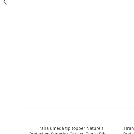
caprior
Lese, Zgarzi & Hamuri
Perii si Piepteni
Produse Igiena si Ingrijire
Saltele cu efect de racire
Suplimente
Hrană umedă tip topper Nature's
Hran
Protection Superior Care cu Ton și Biban
Prote