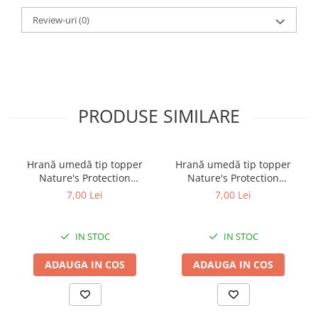
Review-uri
(0)
PRODUSE SIMILARE
Hrană umedă tip topper
Hrană umedă tip topper
Nature's Protection
Nature's Protection
Superior Care cu Ton și
Superior Care cu Ton și
7,00 Lei
7,00 Lei
Biban de Mare pentru câini
Somon pentru câini adulți
adulți cu blană albă, pentru
cu blană albă, pentru
eliminarea petelor din jurul
eliminarea petelor din jurul
IN STOC
IN STOC
ochilor, 70g
ochilor, 70g
ADAUGA IN COS
ADAUGA IN COS