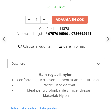
caprior
IN STOC
Lese, Zgarzi & Hamuri
Perii si Piepteni
ADAUGA IN COS
Produse Igiena si Ingrijire
Cod Produs:
11378
Saltele cu efect de racire
Ai nevoie de ajutor?
0757019590
/
0756692941
Suplimente
Adauga la Favorite
Cere informatii
Descriere
Ham reglabil, nylon
Confortabil, lucru esential pentru animalutul dvs.
Practic, usor de fixat
Ideal pentru plimbarile zilnice, dresaj
Material:
Nylon
Informatii conformitate produs