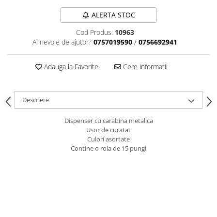
caprior
ALERTA STOC
Lese, Zgarzi & Hamuri
Perii si Piepteni
Cod Produs:
10963
Ai nevoie de ajutor?
0757019590
/
0756692941
Produse Igiena si Ingrijire
Saltele cu efect de racire
Adauga la Favorite
Cere informatii
Suplimente
Descriere
Dispenser cu carabina metalica
Usor de curatat
Culori asortate
Contine o rola de 15 pungi