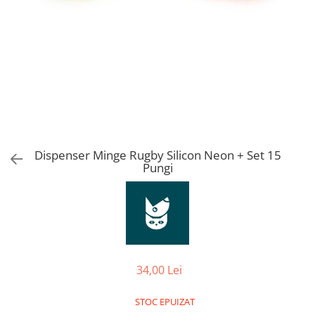
Orijen
Platinum
Prestige
Hrana umeda
Recompense caini
Jucarii
Accesorii
Batoane branza Yak
Dispenser Minge Rugby Silicon Neon + Set 15
Pungi
Castroane si Dozatoare
Culcusuri
Custi si Genti de Transport
Diete veterinare
Hainute
34,00 Lei
Inghetata
STOC EPUIZAT
Lemne si coarne de cerb sau