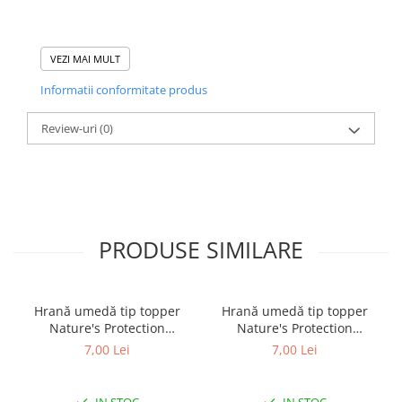
VEZI MAI MULT
Informatii conformitate produs
Review-uri
(0)
PRODUSE SIMILARE
Hrană umedă tip topper
Hrană umedă tip topper
Nature's Protection
Nature's Protection
Superior Care cu Ton și
Superior Care cu Ton și
7,00 Lei
7,00 Lei
Biban de Mare pentru câini
Somon pentru câini adulți
adulți cu blană albă, pentru
cu blană albă, pentru
eliminarea petelor din jurul
eliminarea petelor din jurul