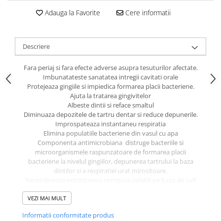
caprior
Adauga la Favorite
Cere informatii
Lese, Zgarzi & Hamuri
Perii si Piepteni
Descriere
Produse Igiena si Ingrijire
Saltele cu efect de racire
Fara periaj si fara efecte adverse asupra tesuturilor afectate.
Imbunatateste sanatatea intregii cavitati orale
Suplimente
Protejeaza gingiile si impiedica formarea placii bacteriene.
Ajuta la tratarea gingivitelor
Albeste dintii si reface smaltul
Diminuaza depozitele de tartru dentar si reduce depunerile.
Improspateaza instantaneu respiratia
Elimina populatiile bacteriene din vasul cu apa
Componenta antimicrobiana distruge bacteriile si
microorganismele raspunzatoare de formarea placii
bacteriene la nivelul gingiilor, depunerea tartrului la baza
dintilor si a respiratiei urat mirositoare.
Neutralizeaza instantaneu compusii volatili pe baza de sulf
(produsi de bacterii) urat mirositori
VEZI MAI MULT
Nu contine alcool, zaharuri, surfactani sau detergenti
agresivi.
Informatii conformitate produs
Fara aroma intens mentolata si nu pateaza dintii