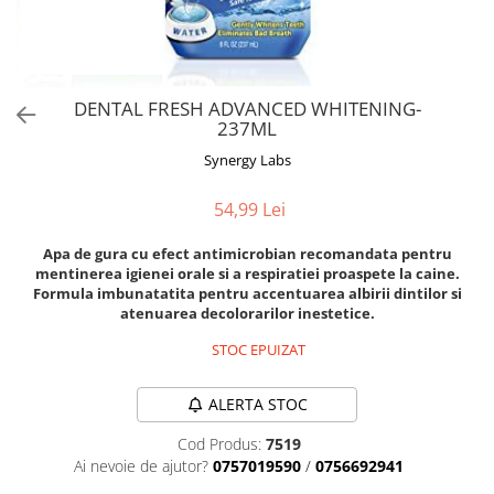
Orijen
Platinum
Prestige
Hrana umeda
DENTAL FRESH ADVANCED WHITENING-
237ML
Recompense caini
Synergy Labs
Jucarii
Accesorii
54,99 Lei
Batoane branza Yak
Apa de gura cu efect antimicrobian recomandata pentru
Castroane si Dozatoare
mentinerea igienei orale si a respiratiei proaspete la caine.
Formula imbunatatita pentru accentuarea albirii dintilor si
Culcusuri
atenuarea decolorarilor inestetice.
Custi si Genti de Transport
STOC EPUIZAT
Diete veterinare
ALERTA STOC
Hainute
Inghetata
Cod Produs:
7519
Ai nevoie de ajutor?
0757019590
/
0756692941
Lemne si coarne de cerb sau