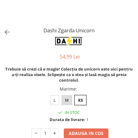
Orijen
Platinum
Prestige
Hrana umeda
Dashi Zgarda Unicorn
Recompense caini
Jucarii
54,99 Lei
Accesorii
Batoane branza Yak
Trebuie să crezi că e magie! Colecția de unicorn este aici pentru
a-ți realiza visele. Sclipește ca o stea și lasă magia să preia
Castroane si Dozatoare
controlul.
Culcusuri
Marime
:
Custi si Genti de Transport
L
M
XS
Diete veterinare
IN STOC
Hainute
Durata de livrare:
1
Inghetata
Lemne si coarne de cerb sau
ADAUGA IN COS