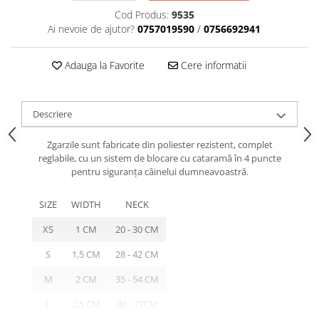
caprior
Cod Produs:
9535
Lese, Zgarzi & Hamuri
Ai nevoie de ajutor?
0757019590
/
0756692941
Perii si Piepteni
Adauga la Favorite
Cere informatii
Produse Igiena si Ingrijire
Saltele cu efect de racire
Suplimente
Descriere
Zgarzile sunt fabricate din poliester rezistent, complet
reglabile, cu un sistem de blocare cu cataramă în 4 puncte
pentru siguranța câinelui dumneavoastră.
SIZE
WIDTH
NECK
XS
1 CM
20 - 30 CM
S
1,5 CM
28 - 42 CM
M
2 CM
35 - 54 CM
L
2,5 CM
46 - 72CM