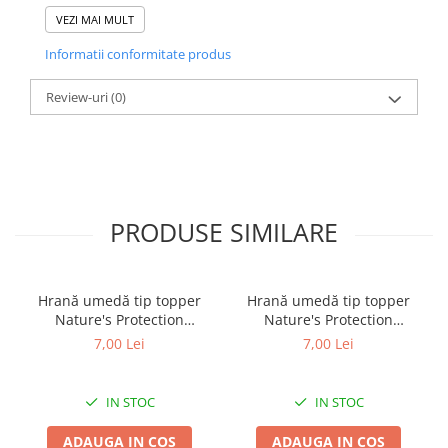
VEZI MAI MULT
Informatii conformitate produs
Review-uri
(0)
PRODUSE SIMILARE
Hrană umedă tip topper
Hrană umedă tip topper
Nature's Protection
Nature's Protection
Superior Care cu Ton și
Superior Care cu Ton și
7,00 Lei
7,00 Lei
Biban de Mare pentru câini
Somon pentru câini adulți
adulți cu blană albă, pentru
cu blană albă, pentru
eliminarea petelor din jurul
eliminarea petelor din jurul
IN STOC
IN STOC
ochilor, 70g
ochilor, 70g
ADAUGA IN COS
ADAUGA IN COS