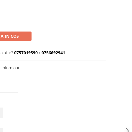
A IN COS
 ajutor?
0757019590
/
0756692941
informatii