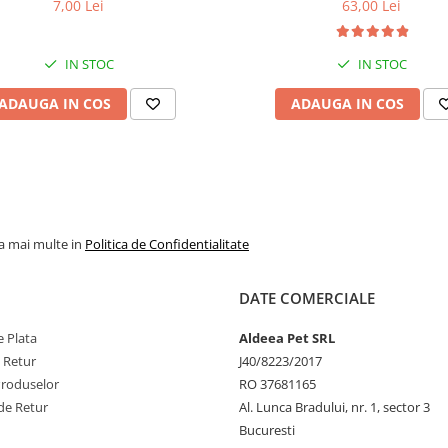
 pentru câini adulți cu blană
Superior Care White Dogs Adu
7,00 Lei
63,00 Lei
ntru eliminarea petelor din jurul
Breeds, Pește Alb, pentru eli
ochilor, 70g
petelor din jurul ochilor, 1
IN STOC
IN STOC
ADAUGA IN COS
ADAUGA IN COS
la mai multe in
Politica de Confidentialitate
DATE COMERCIALE
 Plata
Aldeea Pet SRL
e Retur
J40/8223/2017
Produselor
RO 37681165
de Retur
Al. Lunca Bradului, nr. 1, sector 3
Bucuresti