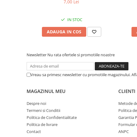
de Mare pentru câini adulți cu blană
Somon
7,00 Lei
albă, pentru eliminarea petelor din jurul
albă, pe
ochilor, 70g
IN STOC
ADAUGA IN COS
Newsletter
Nu rata ofertele si promotiile noastre
Vreau sa primesc newsletter cu promotiile magazinului. Af
MAGAZINUL MEU
CLIENTI
Despre noi
Metode de
Termeni si Conditii
Politica d
Politica de Confidentialitate
Garantia 
Politica de livrare
Formular 
Contact
ANPC