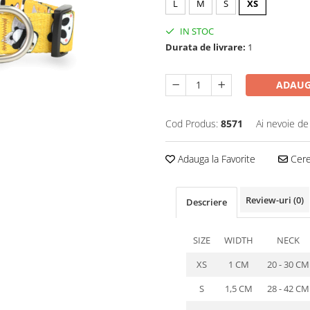
L
M
S
XS
IN STOC
Durata de livrare:
1
ADAUG
Cod Produs:
8571
Ai nevoie de
Adauga la Favorite
Cere 
Review-uri
(0)
Descriere
SIZE
WIDTH
NECK
XS
1 CM
20 - 30 CM
S
1,5 CM
28 - 42 CM