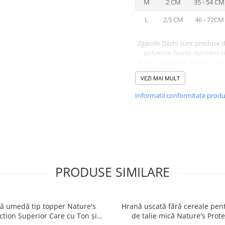
M
2 CM
35 - 54 CM
L
2,5 CM
46 - 72CM
Zgarzile Dashi sunt produse d
polyester foarte rezistent s
foarte ajustabile, avand si un
sigur de prindere.
VEZI MAI MULT
Informatii conformitate prod
PRODUSE SIMILARE
ă umedă tip topper Nature's
Hrană uscată fără cereale pent
ction Superior Care cu Ton și
de talie mică Nature's Prote