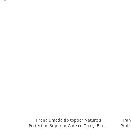
caprior
Lese, Zgarzi & Hamuri
Perii si Piepteni
Produse Igiena si Ingrijire
Saltele cu efect de racire
Suplimente
Hrană umedă tip topper Nature's
Hran
Protection Superior Care cu Ton și Biban
Prote