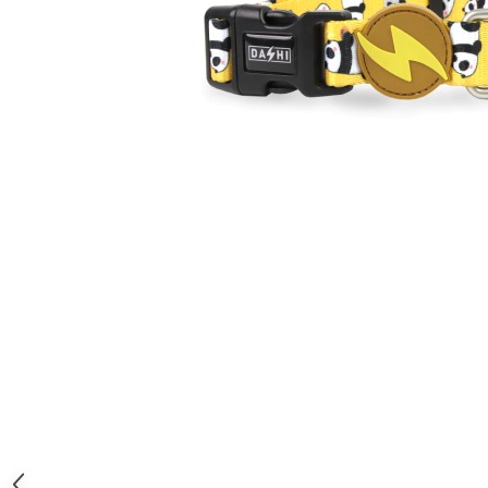
Orijen
Platinum
Prestige
Hrana umeda
Recompense caini
Jucarii
Accesorii
Batoane branza Yak
Castroane si Dozatoare
Culcusuri
Custi si Genti de Transport
Diete veterinare
Hainute
Inghetata
Lemne si coarne de cerb sau