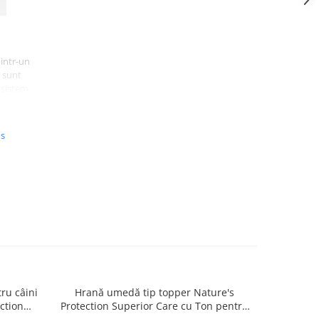
intr-un
i sunt
 sistem
us
ru câini
Hrană umedă tip topper Nature's
Hrană usc
ction
Protection Superior Care cu Ton pentru
de tali