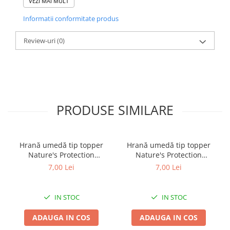
VEZI MAI MULT
Informatii conformitate produs
Review-uri
(0)
PRODUSE SIMILARE
Hrană umedă tip topper
Hrană umedă tip topper
Nature's Protection
Nature's Protection
Superior Care cu Ton și
Superior Care cu Ton și
7,00 Lei
7,00 Lei
Biban de Mare pentru câini
Somon pentru câini adulți
adulți cu blană albă, pentru
cu blană albă, pentru
eliminarea petelor din jurul
eliminarea petelor din jurul
IN STOC
IN STOC
ochilor, 70g
ochilor, 70g
ADAUGA IN COS
ADAUGA IN COS