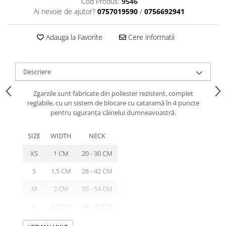
Cod Produs:
9546
caprior
Ai nevoie de ajutor?
0757019590
/
0756692941
Lese, Zgarzi & Hamuri
Perii si Piepteni
Adauga la Favorite
Cere informatii
Produse Igiena si Ingrijire
Saltele cu efect de racire
Descriere
Suplimente
Zgarzile sunt fabricate din poliester rezistent, complet
reglabile, cu un sistem de blocare cu cataramă în 4 puncte
pentru siguranța câinelui dumneavoastră.
SIZE
WIDTH
NECK
XS
1 CM
20 - 30 CM
S
1,5 CM
28 - 42 CM
M
2 CM
35 - 54 CM
L
2,5 CM
46 - 72CM