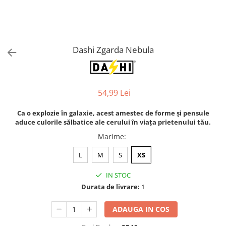
Orijen
Platinum
Prestige
Hrana umeda
Dashi Zgarda Nebula
Recompense caini
Jucarii
54,99 Lei
Accesorii
Batoane branza Yak
Ca o explozie în galaxie, acest amestec de forme și pensule
aduce culorile sălbatice ale cerului în viața prietenului tău.
Castroane si Dozatoare
Marime
:
Culcusuri
L
M
S
XS
Custi si Genti de Transport
Diete veterinare
IN STOC
Hainute
Durata de livrare:
1
Inghetata
ADAUGA IN COS
Lemne si coarne de cerb sau