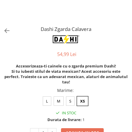
Orijen
Platinum
Prestige
Hrana umeda
Dashi Zgarda Calavera
Recompense caini
Jucarii
54,99 Lei
Accesorii
Batoane branza Yak
Accesorizeaza-ti cainele cu o zgarda premium Dashi!
Si tu iubesti stilul de viata mexican? Acest accesoriu este
Castroane si Dozatoare
perfect. Traieste ca un adevarat mexican, alaturi de animalutul
Culcusuri
tau!
Marime
:
Custi si Genti de Transport
Diete veterinare
L
M
S
XS
Hainute
IN STOC
Inghetata
Durata de livrare:
1
Lemne si coarne de cerb sau