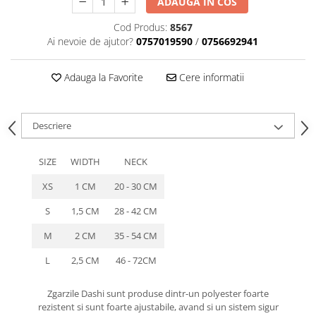
ADAUGA IN COS
caprior
Lese, Zgarzi & Hamuri
Cod Produs:
8567
Ai nevoie de ajutor?
0757019590
/
0756692941
Perii si Piepteni
Produse Igiena si Ingrijire
Adauga la Favorite
Cere informatii
Saltele cu efect de racire
Suplimente
Descriere
SIZE
WIDTH
NECK
XS
1 CM
20 - 30 CM
S
1,5 CM
28 - 42 CM
M
2 CM
35 - 54 CM
L
2,5 CM
46 - 72CM
Zgarzile Dashi sunt produse dintr-un polyester foarte
rezistent si sunt foarte ajustabile, avand si un sistem sigur