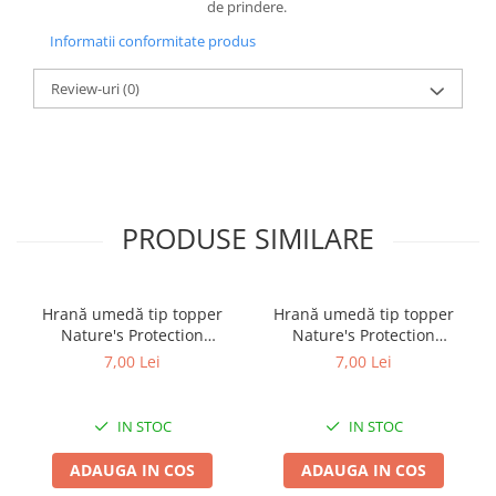
de prindere.
Informatii conformitate produs
Review-uri
(0)
PRODUSE SIMILARE
Hrană umedă tip topper
Hrană umedă tip topper
Nature's Protection
Nature's Protection
Superior Care cu Ton și
Superior Care cu Ton și
7,00 Lei
7,00 Lei
Biban de Mare pentru câini
Somon pentru câini adulți
adulți cu blană albă, pentru
cu blană albă, pentru
eliminarea petelor din jurul
eliminarea petelor din jurul
IN STOC
IN STOC
ochilor, 70g
ochilor, 70g
ADAUGA IN COS
ADAUGA IN COS