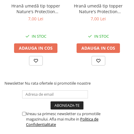
Hrană umedă tip topper
Hrană umedă tip topper
Nature's Protection
Nature's Protection
Superior Care cu Ton și
Superior Care cu Ton și
7,00 Lei
7,00 Lei
Biban de Mare pentru câini
Somon pentru câini adulți
adulți cu blană albă, pentru
cu blană albă, pentru
eliminarea petelor din jurul
eliminarea petelor din jurul
IN STOC
IN STOC
ochilor, 70g
ochilor, 70g
ADAUGA IN COS
ADAUGA IN COS
Newsletter
Nu rata ofertele si promotiile noastre
Vreau sa primesc newsletter cu promotiile
magazinului. Afla mai multe in
Politica de
Confidentialitate