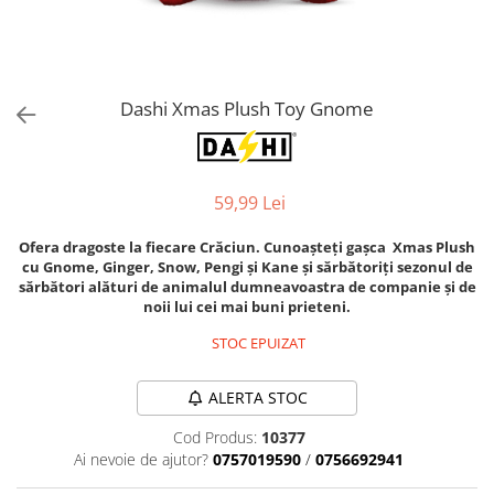
Orijen
Platinum
Prestige
Hrana umeda
Dashi Xmas Plush Toy Gnome
Recompense caini
Jucarii
59,99 Lei
Accesorii
Batoane branza Yak
Ofera dragoste la fiecare Crăciun. Cunoașteți gașca Xmas Plush
cu Gnome, Ginger, Snow, Pengi și Kane și sărbătoriți sezonul de
Castroane si Dozatoare
sărbători alături de animalul dumneavoastra de companie și de
Culcusuri
noii lui cei mai buni prieteni.
Custi si Genti de Transport
STOC EPUIZAT
Diete veterinare
ALERTA STOC
Hainute
Cod Produs:
10377
Inghetata
Ai nevoie de ajutor?
0757019590
/
0756692941
Lemne si coarne de cerb sau