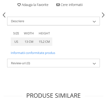
caprior
Adauga la Favorite
Cere informatii
Lese, Zgarzi & Hamuri
Perii si Piepteni
Descriere
Produse Igiena si Ingrijire
Saltele cu efect de racire
SIZE
WIDTH
HEIGHT
Suplimente
US
13 CM
15,2 CM
Informatii conformitate produs
Review-uri
(0)
PRODUSE SIMILARE