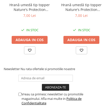
Hrană umedă tip topper
Hrană umedă tip topper
Nature's Protection
Nature's Protection
Superior Care cu Ton și
Superior Care cu Ton și
7,00 Lei
7,00 Lei
Biban de Mare pentru câini
Somon pentru câini adulți
adulți cu blană albă, pentru
cu blană albă, pentru
eliminarea petelor din jurul
eliminarea petelor din jurul
IN STOC
IN STOC
ochilor, 70g
ochilor, 70g
ADAUGA IN COS
ADAUGA IN COS
Newsletter
Nu rata ofertele si promotiile noastre
Vreau sa primesc newsletter cu promotiile
magazinului. Afla mai multe in
Politica de
Confidentialitate