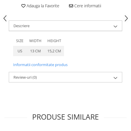
caprior
Adauga la Favorite
Cere informatii
Lese, Zgarzi & Hamuri
Perii si Piepteni
Descriere
Produse Igiena si Ingrijire
Saltele cu efect de racire
SIZE
WIDTH
HEIGHT
Suplimente
US
13 CM
15,2 CM
Informatii conformitate produs
Review-uri
(0)
PRODUSE SIMILARE