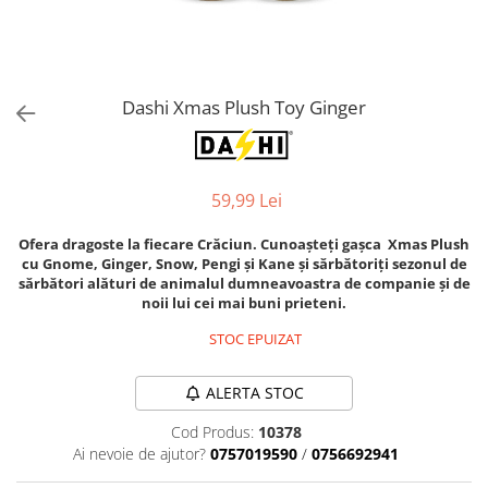
Orijen
Platinum
Prestige
Hrana umeda
Dashi Xmas Plush Toy Ginger
Recompense caini
Jucarii
59,99 Lei
Accesorii
Batoane branza Yak
Ofera dragoste la fiecare Crăciun. Cunoașteți gașca Xmas Plush
cu Gnome, Ginger, Snow, Pengi și Kane și sărbătoriți sezonul de
Castroane si Dozatoare
sărbători alături de animalul dumneavoastra de companie și de
Culcusuri
noii lui cei mai buni prieteni.
Custi si Genti de Transport
STOC EPUIZAT
Diete veterinare
ALERTA STOC
Hainute
Cod Produs:
10378
Inghetata
Ai nevoie de ajutor?
0757019590
/
0756692941
Lemne si coarne de cerb sau