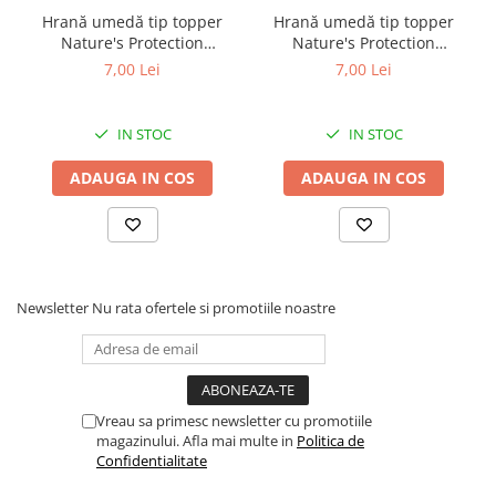
Hrană umedă tip topper
Hrană umedă tip topper
Nature's Protection
Nature's Protection
Superior Care cu Ton și
Superior Care cu Ton și
7,00 Lei
7,00 Lei
Biban de Mare pentru câini
Somon pentru câini adulți
adulți cu blană albă, pentru
cu blană albă, pentru
eliminarea petelor din jurul
eliminarea petelor din jurul
IN STOC
IN STOC
ochilor, 70g
ochilor, 70g
ADAUGA IN COS
ADAUGA IN COS
Newsletter
Nu rata ofertele si promotiile noastre
Vreau sa primesc newsletter cu promotiile
magazinului. Afla mai multe in
Politica de
Confidentialitate