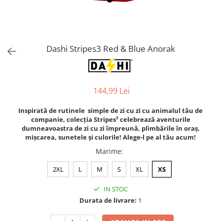
Orijen
Platinum
Prestige
Hrana umeda
Dashi Stripes3 Red & Blue Anorak
Recompense caini
Jucarii
144,99 Lei
Accesorii
Batoane branza Yak
Inspirată de rutinele simple de zi cu zi cu animalul tău de
companie, colecția Stripes³ celebrează aventurile
Castroane si Dozatoare
dumneavoastra de zi cu zi împreună, plimbările în oraș,
Culcusuri
mișcarea, sunetele și culorile! Alege-l pe al tău acum!
Marime
:
Custi si Genti de Transport
Diete veterinare
2XL
L
M
S
XL
XS
Hainute
IN STOC
Inghetata
Durata de livrare:
1
Lemne si coarne de cerb sau