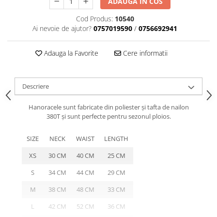
ADAUGA IN COS
caprior
Lese, Zgarzi & Hamuri
Cod Produs:
10540
Ai nevoie de ajutor?
0757019590
/
0756692941
Perii si Piepteni
Produse Igiena si Ingrijire
Adauga la Favorite
Cere informatii
Saltele cu efect de racire
Suplimente
Descriere
Hanoracele sunt fabricate din poliester și tafta de nailon
380T și sunt perfecte pentru sezonul ploios.
SIZE
NECK
WAIST
LENGTH
XS
30 CM
40 CM
25 CM
S
34 CM
44 CM
29 CM
M
38 CM
48 CM
33 CM
L
42 CM
52 CM
36 CM