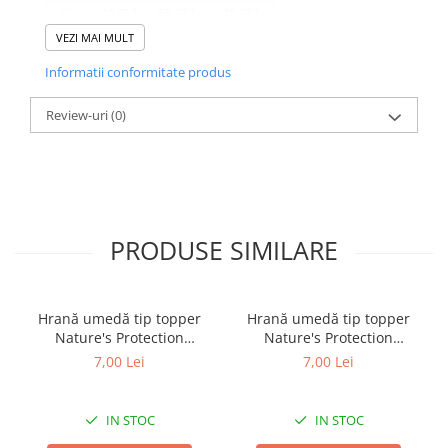
XL
44 CM
58 CM
40 CM
VEZI MAI MULT
Informatii conformitate produs
Review-uri
(0)
PRODUSE SIMILARE
Hrană umedă tip topper
Hrană umedă tip topper
Nature's Protection
Nature's Protection
Superior Care cu Ton și
Superior Care cu Ton și
7,00 Lei
7,00 Lei
Biban de Mare pentru câini
Somon pentru câini adulți
adulți cu blană albă, pentru
cu blană albă, pentru
eliminarea petelor din jurul
eliminarea petelor din jurul
IN STOC
IN STOC
ochilor, 70g
ochilor, 70g