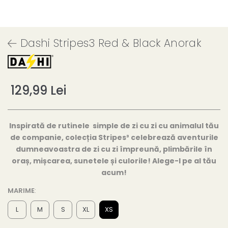
Dashi Stripes3 Red & Black Anorak
129,99 Lei
Inspirată de rutinele simple de zi cu zi cu animalul tău
de companie, colecția Stripes³ celebrează aventurile
dumneavoastra de zi cu zi împreună, plimbările în
oraș, mișcarea, sunetele și culorile! Alege-l pe al tău
acum!
MARIME
:
L
M
S
XL
XS