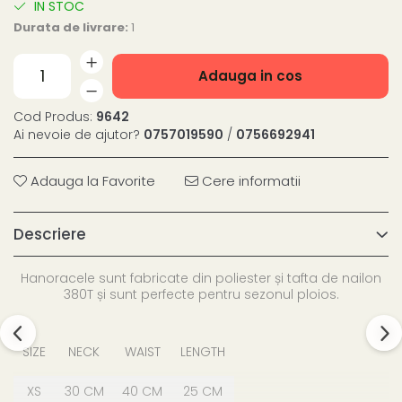
IN STOC
Durata de livrare:
1
Adauga in cos
Cod Produs:
9642
Ai nevoie de ajutor?
0757019590
/
0756692941
Adauga la Favorite
Cere informatii
Descriere
Hanoracele sunt fabricate din poliester și tafta de nailon
380T și sunt perfecte pentru sezonul ploios.
SIZE
NECK
WAIST
LENGTH
XS
30 CM
40 CM
25 CM