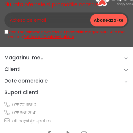
Nu rata ofertele si promotiile noastre
Vreau sa primesc newsletter cu promotiile magazinului. Afla mai
multe in
Politica de Confidentialitate
Magazinul meu
Clienti
Date comerciale
Suport clienti
0757019590
0756692941
office@bijoupet.ro