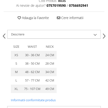
Cod Produs:
8035
caprior
Ai nevoie de ajutor?
0757019590
/
0756692941
Lese, Zgarzi & Hamuri
Perii si Piepteni
Adauga la Favorite
Cere informatii
Produse Igiena si Ingrijire
Saltele cu efect de racire
Descriere
Suplimente
SIZE
WAIST
NECK
XS
30 - 36 CM
24 CM
S
38 - 50 CM
28 CM
M
48 - 62 CM
34 CM
L
57 - 77 CM
42 CM
XL
75 - 107 CM
49 CM
Informatii conformitate produs