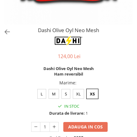
Orijen
Platinum
Prestige
Hrana umeda
Dashi Olive Oyl Neo Mesh
Recompense caini
Jucarii
124,00 Lei
Accesorii
Batoane branza Yak
Dashi Olive Oyl Neo Mesh
Ham reversibil
Castroane si Dozatoare
Marime
:
Culcusuri
L
M
S
XL
XS
Custi si Genti de Transport
Diete veterinare
IN STOC
Hainute
Durata de livrare:
1
Inghetata
ADAUGA IN COS
Lemne si coarne de cerb sau