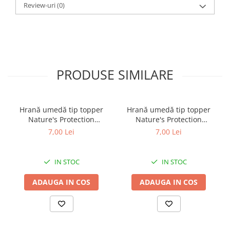
Review-uri
(0)
PRODUSE SIMILARE
Hrană umedă tip topper
Hrană umedă tip topper
Nature's Protection
Nature's Protection
Superior Care cu Ton și
Superior Care cu Ton și
7,00 Lei
7,00 Lei
Biban de Mare pentru câini
Somon pentru câini adulți
adulți cu blană albă, pentru
cu blană albă, pentru
eliminarea petelor din jurul
eliminarea petelor din jurul
IN STOC
IN STOC
ochilor, 70g
ochilor, 70g
ADAUGA IN COS
ADAUGA IN COS