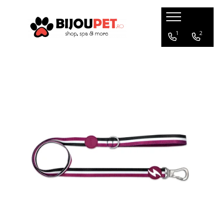
Caini
Pisici
1
2
Christmas Corner
Hrana uscata
Hrana Presata la Rece
Hrana umeda
Hrana Uscata
Recompense pisici
Tribal
Jucarii Pisici
Oaks Farm
Accesorii
Weego
Ansambluri Pisici
Nature's Protection
Litiere si Asternut
Chicopee
Genti, Patuturi si Custi de
Monge
Transport
Taste of the Wild
Produse Igiena si Ingrijire
Devora
Suplimente
Marly&Dan
Acana
Diete veterinare