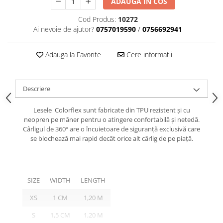
ADAUGA IN COS
caprior
Lese, Zgarzi & Hamuri
Cod Produs:
10272
Ai nevoie de ajutor?
0757019590
/
0756692941
Perii si Piepteni
Produse Igiena si Ingrijire
Adauga la Favorite
Cere informatii
Saltele cu efect de racire
Suplimente
Descriere
Lesele Colorflex sunt fabricate din TPU rezistent și cu
neopren pe mâner pentru o atingere confortabilă și netedă.
Cârligul de 360º are o încuietoare de siguranță exclusivă care
se blochează mai rapid decât orice alt cârlig de pe piață.
SIZE
WIDTH
LENGTH
XS
1 CM
1,20 M
S
1,5 CM
1,20 M