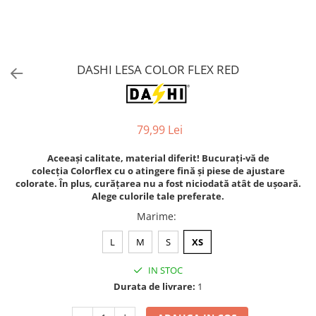
Orijen
Platinum
Prestige
Hrana umeda
DASHI LESA COLOR FLEX RED
Recompense caini
Jucarii
79,99 Lei
Accesorii
Batoane branza Yak
Aceeași calitate, material diferit! Bucurați-vă de
colecția Colorflex cu o atingere fină și piese de ajustare
Castroane si Dozatoare
colorate. În plus, curățarea nu a fost niciodată atât de ușoară.
Culcusuri
Alege culorile tale preferate.
Marime
:
Custi si Genti de Transport
Diete veterinare
L
M
S
XS
Hainute
IN STOC
Inghetata
Durata de livrare:
1
Lemne si coarne de cerb sau