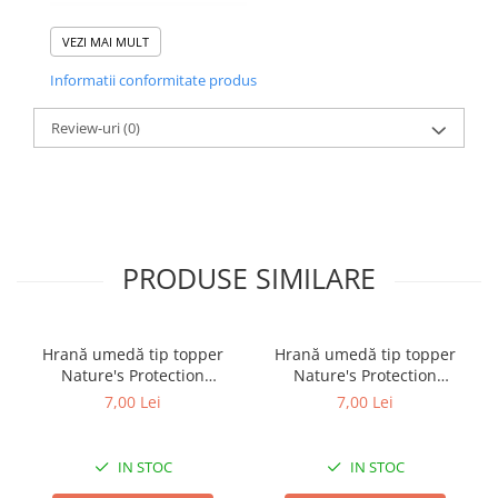
M
2 CM
1,20 M
VEZI MAI MULT
L
2,5 CM
1,20 M
Informatii conformitate produs
Review-uri
(0)
PRODUSE SIMILARE
Hrană umedă tip topper
Hrană umedă tip topper
Nature's Protection
Nature's Protection
Superior Care cu Ton și
Superior Care cu Ton și
7,00 Lei
7,00 Lei
Biban de Mare pentru câini
Somon pentru câini adulți
adulți cu blană albă, pentru
cu blană albă, pentru
eliminarea petelor din jurul
eliminarea petelor din jurul
IN STOC
IN STOC
ochilor, 70g
ochilor, 70g