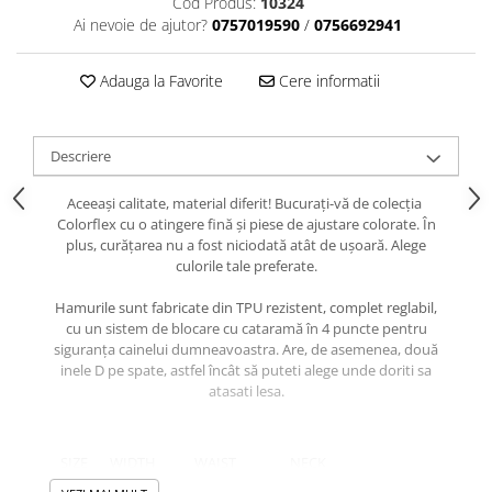
Cod Produs:
10324
caprior
Ai nevoie de ajutor?
0757019590
/
0756692941
Lese, Zgarzi & Hamuri
Perii si Piepteni
Adauga la Favorite
Cere informatii
Produse Igiena si Ingrijire
Saltele cu efect de racire
Descriere
Suplimente
Aceeași calitate, material diferit! Bucurați-vă de colecția
Colorflex cu o atingere fină și piese de ajustare colorate. În
plus, curățarea nu a fost niciodată atât de ușoară. Alege
culorile tale preferate.
Hamurile sunt fabricate din TPU rezistent, complet reglabil,
cu un sistem de blocare cu cataramă în 4 puncte pentru
siguranța cainelui dumneavoastra. Are, de asemenea, două
inele D pe spate, astfel încât să puteti alege unde doriti sa
atasati lesa.
SIZE
WIDTH
WAIST
NECK