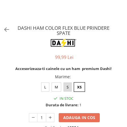
Orijen
Platinum
Prestige
Hrana umeda
DASHI HAM COLOR FLEX BLUE PRINDERE
SPATE
Recompense caini
Jucarii
Accesorii
99,99 Lei
Batoane branza Yak
Accesorizeaza-ti cainele cu un ham premium Dashi!
Castroane si Dozatoare
Marime
:
Culcusuri
L
M
S
XS
Custi si Genti de Transport
Diete veterinare
IN STOC
Hainute
Durata de livrare:
1
Inghetata
ADAUGA IN COS
Lemne si coarne de cerb sau