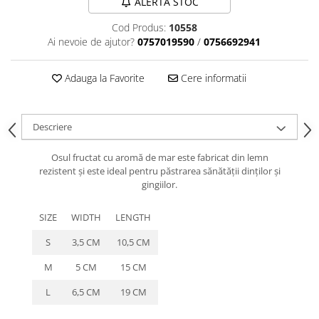
ALERTA STOC
caprior
Lese, Zgarzi & Hamuri
Cod Produs:
10558
Ai nevoie de ajutor?
0757019590
/
0756692941
Perii si Piepteni
Produse Igiena si Ingrijire
Adauga la Favorite
Cere informatii
Saltele cu efect de racire
Suplimente
Descriere
Osul fructat cu aromă de mar este fabricat din lemn
rezistent și este ideal pentru păstrarea sănătății dinților și
gingiilor.
SIZE
WIDTH
LENGTH
S
3,5 CM
10,5 CM
M
5 CM
15 CM
L
6,5 CM
19 CM