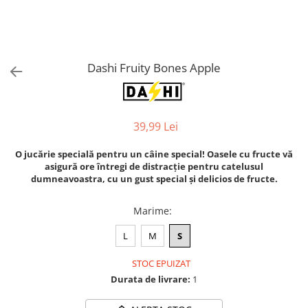
Orijen
Platinum
Prestige
Hrana umeda
Dashi Fruity Bones Apple
Recompense caini
Jucarii
39,99 Lei
Accesorii
Batoane branza Yak
O jucărie specială pentru un câine special! Oasele cu fructe vă
asigură ore întregi de distracție pentru catelusul
Castroane si Dozatoare
dumneavoastra, cu un gust special și delicios de fructe.
Culcusuri
Marime
:
Custi si Genti de Transport
Diete veterinare
L
M
S
Hainute
STOC EPUIZAT
Inghetata
Durata de livrare:
1
Lemne si coarne de cerb sau