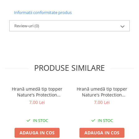
Informatii conformitate produs
Review-uri
(0)
PRODUSE SIMILARE
Hrană umedă tip topper
Hrană umedă tip topper
Nature's Protection
Nature's Protection
Superior Care cu Ton și
Superior Care cu Ton și
7,00 Lei
7,00 Lei
Biban de Mare pentru câini
Somon pentru câini adulți
adulți cu blană albă, pentru
cu blană albă, pentru
eliminarea petelor din jurul
eliminarea petelor din jurul
IN STOC
IN STOC
ochilor, 70g
ochilor, 70g
ADAUGA IN COS
ADAUGA IN COS