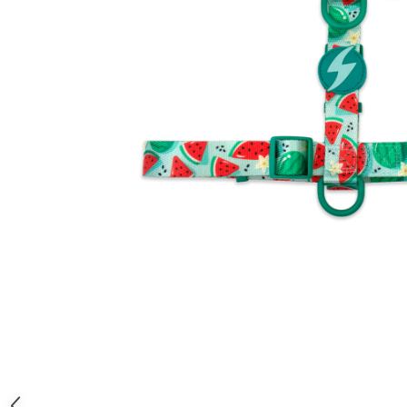
Orijen
Platinum
Prestige
Hrana umeda
Recompense caini
Jucarii
Accesorii
Batoane branza Yak
Castroane si Dozatoare
Culcusuri
Custi si Genti de Transport
Diete veterinare
Hainute
Inghetata
Lemne si coarne de cerb sau