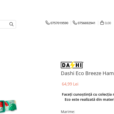
0757019590
0756692941
0,00
Dashi Eco Breeze Ham
64,99 Lei
Faceți cunoștință cu colecția n
Eco este realizată din materia
Marime
: