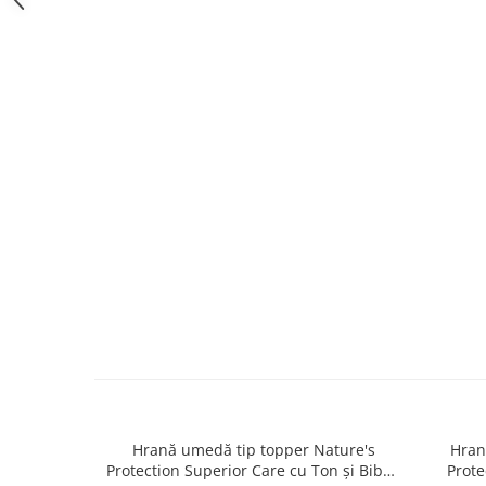
caprior
Lese, Zgarzi & Hamuri
Perii si Piepteni
Produse Igiena si Ingrijire
Saltele cu efect de racire
Suplimente
Hrană umedă tip topper Nature's
Hran
Protection Superior Care cu Ton și Biban
Prote