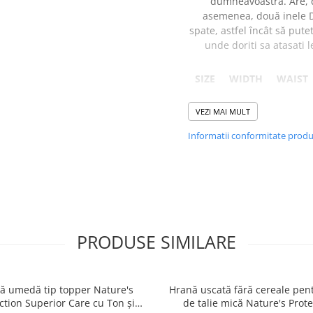
dumneavoastra. Are, 
asemenea, două inele 
spate, astfel încât să pute
unde doriti sa atasati l
SIZE
WIDTH
WAIST
XS
1 CM
23 - 38
VEZI MAI MULT
CM
Informatii conformitate prod
S
1,5 CM
32 - 53
CM
M
2 CM
42 - 69
CM
PRODUSE SIMILARE
L
2,5 CM
62 -
107
ă umedă tip topper Nature's
Hrană uscată fără cereale pent
CM
ction Superior Care cu Ton și
de talie mică Nature's Prote