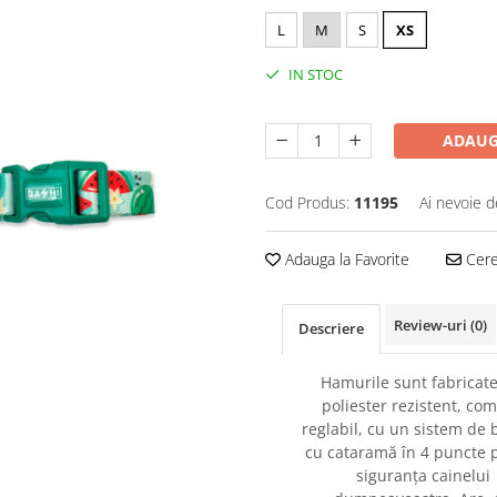
L
M
S
XS
IN STOC
ADAUG
Cod Produs:
11195
Ai nevoie d
Adauga la Favorite
Cere 
Review-uri
(0)
Descriere
Hamurile sunt fabricate
poliester rezistent, com
reglabil, cu un sistem de 
cu cataramă în 4 puncte 
siguranța cainelui