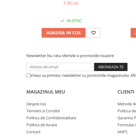
de Mare pentru câini adulți cu blană
Somon
7,00 Lei
albă, pentru eliminarea petelor din jurul
albă, pe
ochilor, 70g
IN STOC
ADAUGA IN COS
Newsletter
Nu rata ofertele si promotiile noastre
Vreau sa primesc newsletter cu promotiile magazinului. Af
MAGAZINUL MEU
CLIENTI
Despre noi
Metode de
Termeni si Conditii
Politica d
Politica de Confidentialitate
Garantia 
Politica de livrare
Formular 
Contact
ANPC