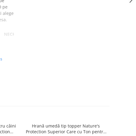
de
D pe
ti alege
esa.
NECK
20 -
34
CM
us
24 -
38
CM
32 -
50
CM
40 -
67
ru câini
Hrană umedă tip topper Nature's
Hrană usc
CM
ction
Protection Superior Care cu Ton pentru
de tali