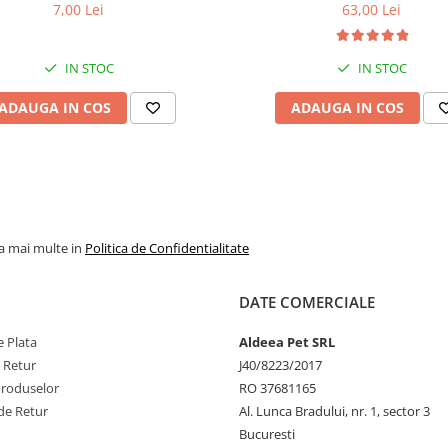
 pentru câini adulți cu blană
Superior Care White Dogs Adu
7,00 Lei
63,00 Lei
ntru eliminarea petelor din jurul
Breeds, Pește Alb, pentru eli
ochilor, 70g
petelor din jurul ochilor, 1
IN STOC
IN STOC
ADAUGA IN COS
ADAUGA IN COS
la mai multe in
Politica de Confidentialitate
DATE COMERCIALE
 Plata
Aldeea Pet SRL
e Retur
J40/8223/2017
Produselor
RO 37681165
de Retur
Al. Lunca Bradului, nr. 1, sector 3
Bucuresti