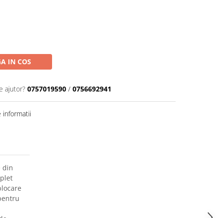
A IN COS
e ajutor?
0757019590
/
0756692941
informatii
 din
plet
blocare
pentru