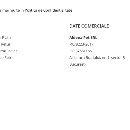
la mai multe in
Politica de Confidentialitate
DATE COMERCIALE
 Plata
Aldeea Pet SRL
e Retur
J40/8223/2017
Produselor
RO 37681165
de Retur
Al. Lunca Bradului, nr. 1, sector 3
Bucuresti
L