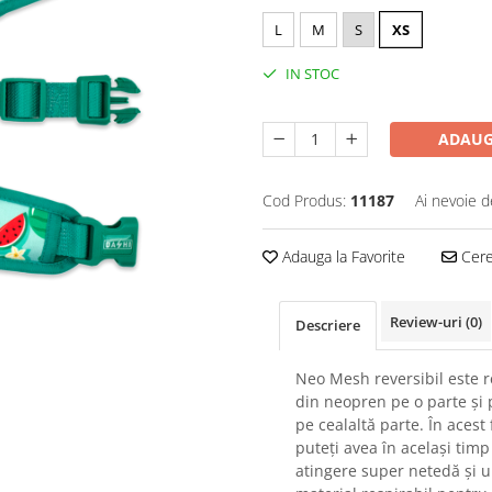
L
M
S
XS
IN STOC
ADAUG
Cod Produs:
11187
Ai nevoie d
Adauga la Favorite
Cere 
Review-uri
(0)
Descriere
Neo Mesh reversibil este r
din neopren pe o parte și 
pe cealaltă parte. În acest 
puteți avea în același timp
atingere super netedă și 