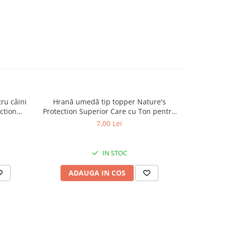
ru câini
Hrană umedă tip topper Nature's
Hrană usc
ction
Protection Superior Care cu Ton pentru
de tali
lt Small
câini adulți cu blană albă, pentru
Superior C
7,00 Lei
minarea
eliminarea petelor din jurul ochilor, 70g
Mini B
.5kg
eliminare
IN STOC
ADAUGA IN COS
AD