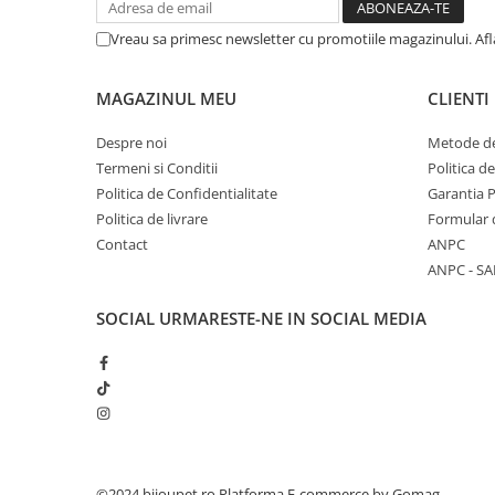
Vreau sa primesc newsletter cu promotiile magazinului. Af
MAGAZINUL MEU
CLIENTI
Despre noi
Metode de
Termeni si Conditii
Politica d
Politica de Confidentialitate
Garantia 
Politica de livrare
Formular 
Contact
ANPC
ANPC - SA
SOCIAL
URMARESTE-NE IN SOCIAL MEDIA
©2024 bijoupet.ro
Platforma E-commerce by Gomag