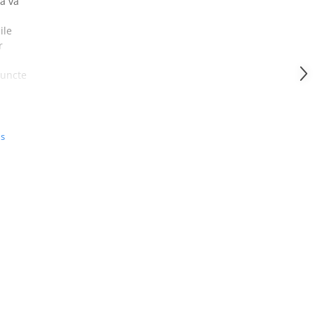
 a vă
ile
r
puncte
us
CK
 CM
 CM
 CM
 CM
 CM
 CM