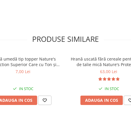
PRODUSE SIMILARE
ă umedă tip topper Nature's
Hrană uscată fără cereale pent
ction Superior Care cu Ton și
de talie mică Nature's Prote
 pentru câini adulți cu blană
Superior Care White Dogs Adu
7,00 Lei
63,00 Lei
ntru eliminarea petelor din jurul
Breeds, Pește Alb, pentru eli
ochilor, 70g
petelor din jurul ochilor, 1
IN STOC
IN STOC
ADAUGA IN COS
ADAUGA IN COS