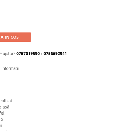
A IN COS
e ajutor?
0757019590
/
0756692941
informatii
ealizat
plasă
fel,
 o
un