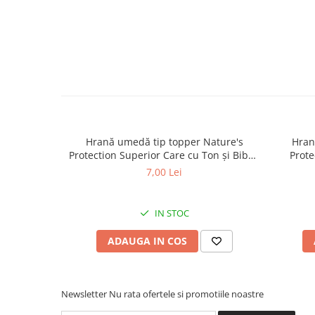
Hrană umedă tip topper Nature's
Hran
Protection Superior Care cu Ton și Biban
Prote
de Mare pentru câini adulți cu blană
Somon
7,00 Lei
albă, pentru eliminarea petelor din jurul
albă, pe
ochilor, 70g
IN STOC
ADAUGA IN COS
Newsletter
Nu rata ofertele si promotiile noastre