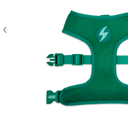
caprior
Lese, Zgarzi & Hamuri
Perii si Piepteni
Produse Igiena si Ingrijire
Saltele cu efect de racire
Suplimente