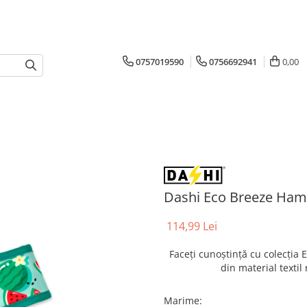
0757019590
0756692941
0,00
Dashi Eco Breeze Ha
114,99 Lei
Faceți cunoștință cu colecția E
din material textil 
Marime
: