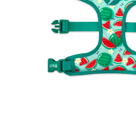
Orijen
Platinum
Prestige
Hrana umeda
Recompense caini
Jucarii
Accesorii
Batoane branza Yak
Castroane si Dozatoare
Culcusuri
Custi si Genti de Transport
Diete veterinare
Hainute
Inghetata
Lemne si coarne de cerb sau