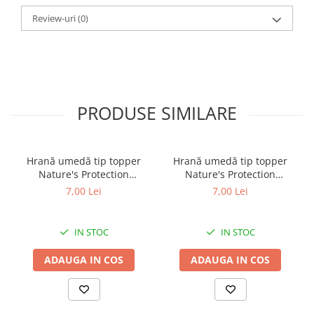
Review-uri
(0)
PRODUSE SIMILARE
Hrană umedă tip topper
Hrană umedă tip topper
Nature's Protection
Nature's Protection
Superior Care cu Ton și
Superior Care cu Ton și
7,00 Lei
7,00 Lei
Biban de Mare pentru câini
Somon pentru câini adulți
adulți cu blană albă, pentru
cu blană albă, pentru
eliminarea petelor din jurul
eliminarea petelor din jurul
IN STOC
IN STOC
ochilor, 70g
ochilor, 70g
ADAUGA IN COS
ADAUGA IN COS