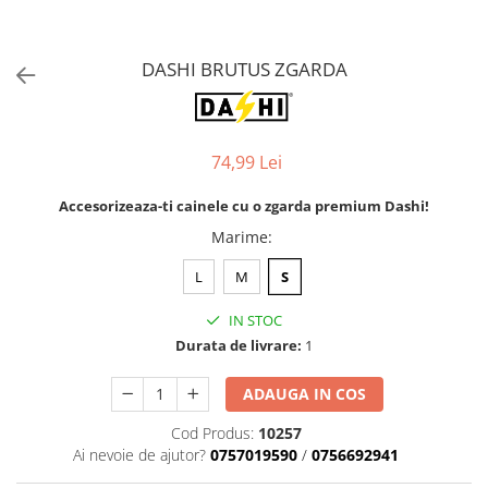
Orijen
Platinum
DASHI BRUTUS ZGARDA
Prestige
Hrana umeda
Recompense caini
74,99 Lei
Jucarii
Accesorii
Accesorizeaza-ti cainele cu o zgarda premium Dashi!
Batoane branza Yak
Marime
:
Castroane si Dozatoare
L
M
S
Culcusuri
IN STOC
Custi si Genti de Transport
Durata de livrare:
1
Diete veterinare
ADAUGA IN COS
Hainute
Cod Produs:
10257
Inghetata
Ai nevoie de ajutor?
0757019590
/
0756692941
Lemne si coarne de cerb sau