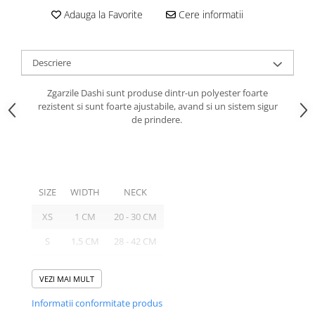
caprior
Adauga la Favorite
Cere informatii
Lese, Zgarzi & Hamuri
Perii si Piepteni
Descriere
Produse Igiena si Ingrijire
Saltele cu efect de racire
Zgarzile Dashi sunt produse dintr-un polyester foarte
rezistent si sunt foarte ajustabile, avand si un sistem sigur
Suplimente
de prindere.
SIZE
WIDTH
NECK
XS
1 CM
20 - 30 CM
S
1,5 CM
28 - 42 CM
M
2 CM
35 - 54 CM
VEZI MAI MULT
L
2,5 CM
46 - 72CM
Informatii conformitate produs