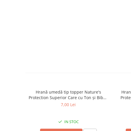
caprior
Lese, Zgarzi & Hamuri
Perii si Piepteni
Produse Igiena si Ingrijire
Saltele cu efect de racire
Suplimente
Hrană umedă tip topper Nature's
Hran
Protection Superior Care cu Ton și Biban
Prote
de Mare pentru câini adulți cu blană
Somon
7,00 Lei
albă, pentru eliminarea petelor din jurul
albă, pe
ochilor, 70g
IN STOC