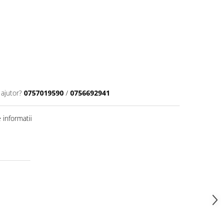
 ajutor?
0757019590
/
0756692941
informatii