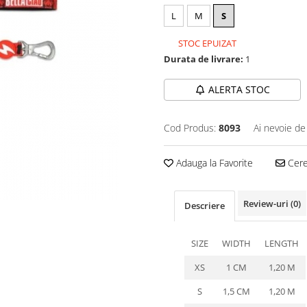
L
M
S
STOC EPUIZAT
Durata de livrare:
1
ALERTA STOC
Cod Produs:
8093
Ai nevoie de
Adauga la Favorite
Cere 
Review-uri
(0)
Descriere
SIZE
WIDTH
LENGTH
XS
1 CM
1,20 M
S
1,5 CM
1,20 M