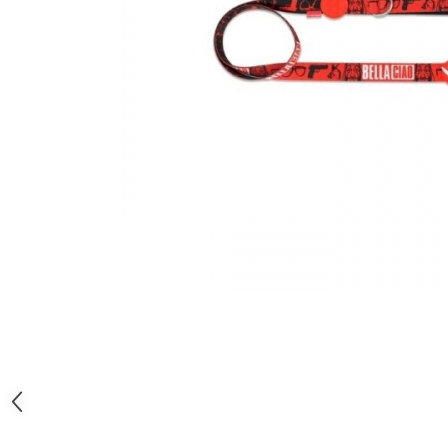
Orijen
Platinum
Prestige
Hrana umeda
Recompense caini
Jucarii
Accesorii
Batoane branza Yak
Castroane si Dozatoare
Culcusuri
Custi si Genti de Transport
Diete veterinare
Hainute
Inghetata
Lemne si coarne de cerb sau