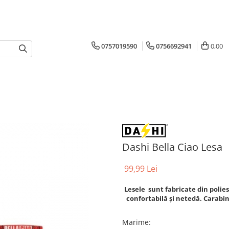
0757019590
0756692941
0,00
Dashi Bella Ciao Lesa
99,99 Lei
Lesele sunt fabricate din polie
confortabilă și netedă. Carabin
Marime
: