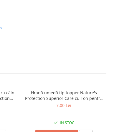
us
ru câini
Hrană umedă tip topper Nature's
Hrană usc
ction
Protection Superior Care cu Ton pentru
de tali
lt Small
câini adulți cu blană albă, pentru
Superior C
7,00 Lei
minarea
eliminarea petelor din jurul ochilor, 70g
Mini B
.5kg
eliminare
IN STOC