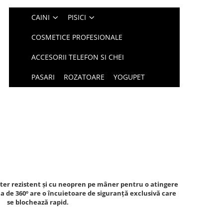
CAINI
PISICI
COSMETICE PROFESIONALE
ACCESORII TELEFON SI CHEI
PASARI
ROZATOARE
YOGUPET
ster rezistent și cu neopren pe mâner pentru o atingere
a de 360º are o încuietoare de siguranță exclusivă care
se blochează rapid.