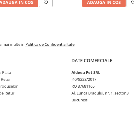
ADAUGA IN COS
ADAUGA IN COS
la mai multe in
Politica de Confidentialitate
DATE COMERCIALE
 Plata
Aldeea Pet SRL
e Retur
J40/8223/2017
Produselor
RO 37681165
de Retur
Al. Lunca Bradului, nr. 1, sector 3
Bucuresti
L