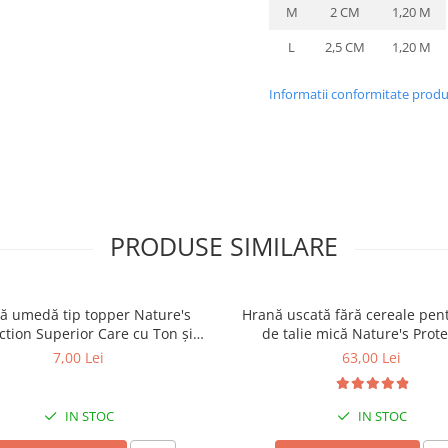
M
2 CM
1,20 M
L
2,5 CM
1,20 M
Informatii conformitate prod
PRODUSE SIMILARE
ă umedă tip topper Nature's
Hrană uscată fără cereale pent
ction Superior Care cu Ton și
de talie mică Nature's Prote
 pentru câini adulți cu blană
Superior Care White Dogs Adu
7,00 Lei
63,00 Lei
ntru eliminarea petelor din jurul
Breeds, Pește Alb, pentru eli
ochilor, 70g
petelor din jurul ochilor, 1
IN STOC
IN STOC