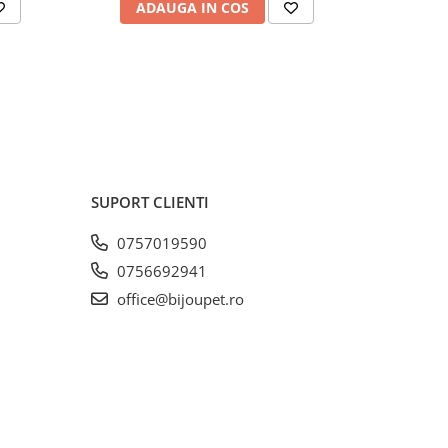
ADAUGA IN COS
AD
SUPORT CLIENTI
0757019590
0756692941
office@bijoupet.ro