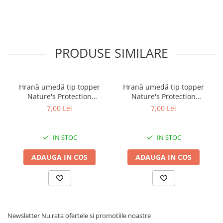
PRODUSE SIMILARE
Hrană umedă tip topper
Hrană umedă tip topper
Nature's Protection
Nature's Protection
Superior Care cu Ton și
Superior Care cu Ton și
7,00 Lei
7,00 Lei
Biban de Mare pentru câini
Somon pentru câini adulți
adulți cu blană albă, pentru
cu blană albă, pentru
eliminarea petelor din jurul
eliminarea petelor din jurul
IN STOC
IN STOC
ochilor, 70g
ochilor, 70g
ADAUGA IN COS
ADAUGA IN COS
Newsletter
Nu rata ofertele si promotiile noastre