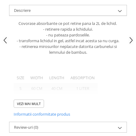
caprior
Descriere
Lese, Zgarzi & Hamuri
Perii si Piepteni
Covorase absorbante ce pot retine pana la 2L de lichid.
- retinere rapida a lichidului.
Produse Igiena si Ingrijire
- nu pateaza pardoselile.
Saltele cu efect de racire
- transforma lichidul in gel, astfel incat acesta sa nu curga.
- retinerea mirosurilor neplacute datorita carbunelui si
Suplimente
lemnului de bambus.
SIZE
WIDTH
LENGTH
ABSORPTION
S
60 CM
40 CM
1 LITER
L
60 CM
80 CM
2 LITERS
VEZI MAI MULT
Informatii conformitate produs
Review-uri
(0)