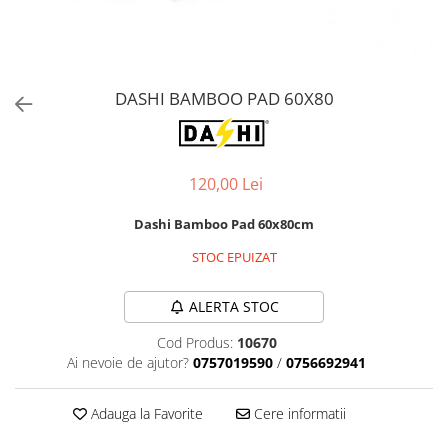
Orijen
Platinum
Prestige
Hrana umeda
DASHI BAMBOO PAD 60X80
Recompense caini
Jucarii
120,00 Lei
Accesorii
Batoane branza Yak
Dashi Bamboo Pad 60x80cm
Castroane si Dozatoare
STOC EPUIZAT
Culcusuri
ALERTA STOC
Custi si Genti de Transport
Diete veterinare
Cod Produs:
10670
Ai nevoie de ajutor?
0757019590
/
0756692941
Hainute
Inghetata
Adauga la Favorite
Cere informatii
Lemne si coarne de cerb sau