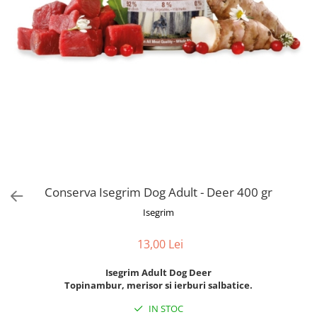
Orijen
Platinum
Prestige
Hrana umeda
Recompense caini
Jucarii
Accesorii
Batoane branza Yak
Castroane si Dozatoare
Conserva Isegrim Dog Adult - Deer 400 gr
Culcusuri
Isegrim
Custi si Genti de Transport
Diete veterinare
13,00 Lei
Hainute
Isegrim Adult Dog Deer
Inghetata
Topinambur, merisor si ierburi salbatice.
Lemne si coarne de cerb sau
IN STOC