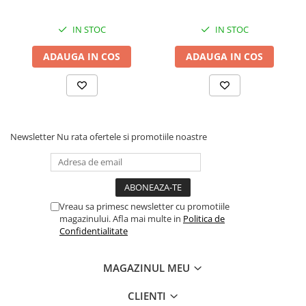
adulți cu blană albă, pentru
cu blană albă, pentru
eliminarea petelor din jurul
eliminarea petelor din jurul
IN STOC
IN STOC
ochilor, 70g
ochilor, 70g
ADAUGA IN COS
ADAUGA IN COS
Newsletter
Nu rata ofertele si promotiile noastre
Vreau sa primesc newsletter cu promotiile
magazinului. Afla mai multe in
Politica de
Confidentialitate
MAGAZINUL MEU
CLIENTI