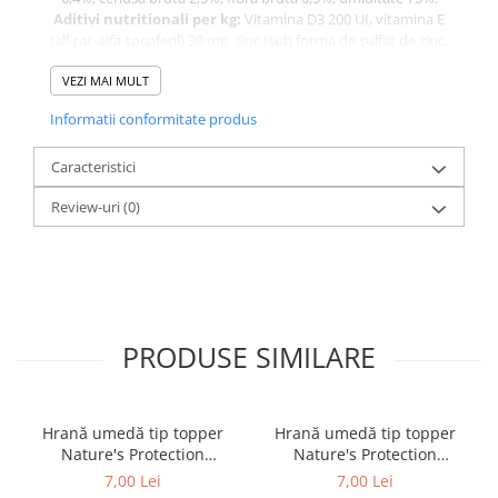
Aditivi nutritionali per kg:
Vitamina D3 200 UI, vitamina E
(all-rac-alfa-tocoferil) 30 mg, zinc (sub forma de sulfat de zinc,
monohidrat) 15 mg, mangan (sub forma de mangan-II-
sulfat, monohidrat) 3 mg, iod (ca iodat de calciu ) anhidru
VEZI MAI MULT
0,75 mg.
Informatii conformitate produs
Caracteristici
Review-uri
(0)
PRODUSE SIMILARE
Hrană umedă tip topper
Hrană umedă tip topper
Nature's Protection
Nature's Protection
Superior Care cu Ton și
Superior Care cu Ton și
7,00 Lei
7,00 Lei
Biban de Mare pentru câini
Somon pentru câini adulți