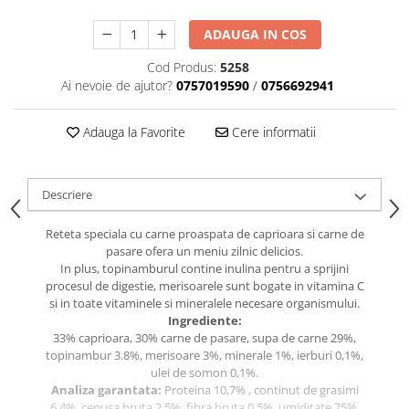
caprior
Lese, Zgarzi & Hamuri
ADAUGA IN COS
Perii si Piepteni
Cod Produs:
5258
Ai nevoie de ajutor?
0757019590
/
0756692941
Produse Igiena si Ingrijire
Saltele cu efect de racire
Adauga la Favorite
Cere informatii
Suplimente
Descriere
Reteta speciala cu carne proaspata de caprioara si carne de
pasare ofera un meniu zilnic delicios.
In plus, topinamburul contine inulina pentru a sprijini
procesul de digestie, merisoarele sunt bogate in vitamina C
si in toate vitaminele si mineralele necesare organismului.
Ingrediente:
33% caprioara, 30% carne de pasare, supa de carne 29%,
topinambur 3.8%, merisoare 3%, minerale 1%, ierburi 0,1%,
ulei de somon 0,1%.
Analiza garantata:
Proteina 10,7% , continut de grasimi
6,4%, cenusa bruta 2,5%, fibra bruta 0,5%, umiditate 75%.