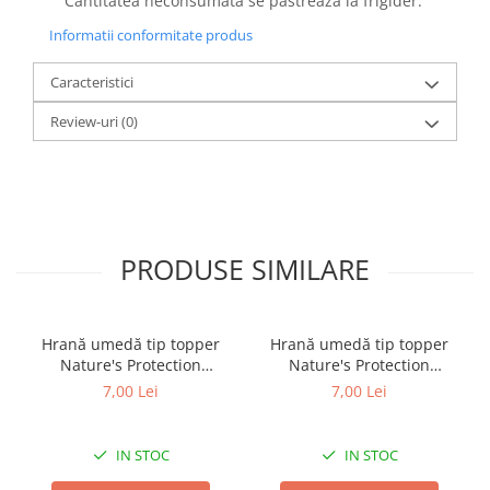
Cantitatea neconsumata se pastreaza la frigider.
Informatii conformitate produs
Caracteristici
Review-uri
(0)
PRODUSE SIMILARE
Hrană umedă tip topper
Hrană umedă tip topper
Nature's Protection
Nature's Protection
Superior Care cu Ton și
Superior Care cu Ton și
7,00 Lei
7,00 Lei
Biban de Mare pentru câini
Somon pentru câini adulți
adulți cu blană albă, pentru
cu blană albă, pentru
eliminarea petelor din jurul
eliminarea petelor din jurul
IN STOC
IN STOC
ochilor, 70g
ochilor, 70g