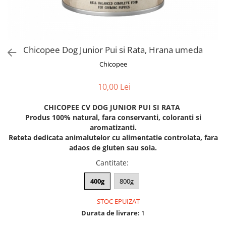
Orijen
Platinum
Prestige
Hrana umeda
Chicopee Dog Junior Pui si Rata, Hrana umeda
Recompense caini
Chicopee
Jucarii
10,00 Lei
Accesorii
CHICOPEE CV DOG JUNIOR PUI SI RATA
Batoane branza Yak
Produs 100% natural, fara conservanti, coloranti si
Castroane si Dozatoare
aromatizanti.
Reteta dedicata animalutelor cu alimentatie controlata, fara
Culcusuri
adaos de gluten sau soia.
Custi si Genti de Transport
Cantitate
:
Diete veterinare
400g
800g
Hainute
STOC EPUIZAT
Inghetata
Durata de livrare:
1
Lemne si coarne de cerb sau