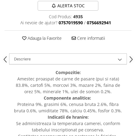
caprior
ALERTA STOC
Lese, Zgarzi & Hamuri
Cod Produs:
4935
Perii si Piepteni
Ai nevoie de ajutor?
0757019590
/
0756692941
Produse Igiena si Ingrijire
Adauga la Favorite
Cere informatii
Saltele cu efect de racire
Suplimente
Descriere
Compozitie:
Amestec proaspat de carne de pasare (pui si rata)
83.8%, cartofi 5%, morcovi 3%, mazare 2%, faina de
orez 5%, minerale 1%, ulei de somon 0.2%.
Componente analitice:
Proteina 9%, grasimi 6%, cenusa bruta 2.6%, fibra
bruta 0.6%, umiditate 78%, calciu 0.45%, fosfor 0.3%.
Indicatii de hranire:
Se administreaza la temperatura camerei, conform
tabelului inscriptionat pe conserva.