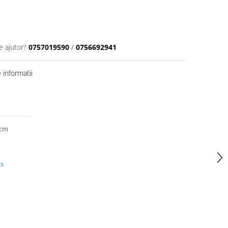
e ajutor?
0757019590
/
0756692941
informatii
 cm
us