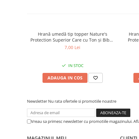
caprior
Lese, Zgarzi & Hamuri
Perii si Piepteni
Produse Igiena si Ingrijire
Hrană umedă tip topper Nature's
Hran
Saltele cu efect de racire
Protection Superior Care cu Ton și Biban
Prote
de Mare pentru câini adulți cu blană
Somon
7,00 Lei
Suplimente
albă, pentru eliminarea petelor din jurul
albă, pe
ochilor, 70g
IN STOC
ADAUGA IN COS
Newsletter
Nu rata ofertele si promotiile noastre
Vreau sa primesc newsletter cu promotiile magazinului. Af
MAGAZINUL MEU
CLIENTI