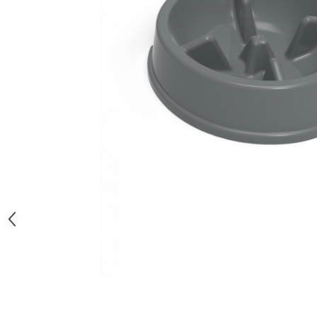
Orijen
Platinum
Prestige
Hrana umeda
Recompense caini
Jucarii
Accesorii
Batoane branza Yak
Castroane si Dozatoare
Culcusuri
Custi si Genti de Transport
Diete veterinare
Hainute
Inghetata
Lemne si coarne de cerb sau