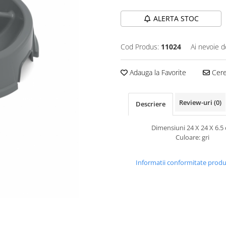
ALERTA STOC
Cod Produs:
11024
Ai nevoie d
Adauga la Favorite
Cere 
Review-uri
(0)
Descriere
Dimensiuni 24 X 24 X 6.5
Culoare: gri
Informatii conformitate prod