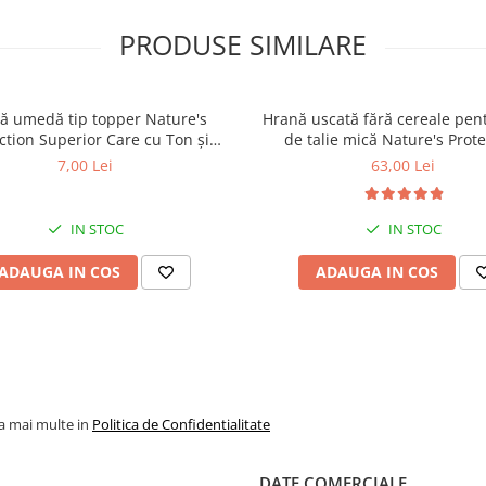
PRODUSE SIMILARE
ă umedă tip topper Nature's
Hrană uscată fără cereale pent
ction Superior Care cu Ton și
de talie mică Nature's Prote
 pentru câini adulți cu blană
Superior Care White Dogs Adu
7,00 Lei
63,00 Lei
ntru eliminarea petelor din jurul
Breeds, Pește Alb, pentru eli
ochilor, 70g
petelor din jurul ochilor, 1
IN STOC
IN STOC
ADAUGA IN COS
ADAUGA IN COS
la mai multe in
Politica de Confidentialitate
DATE COMERCIALE