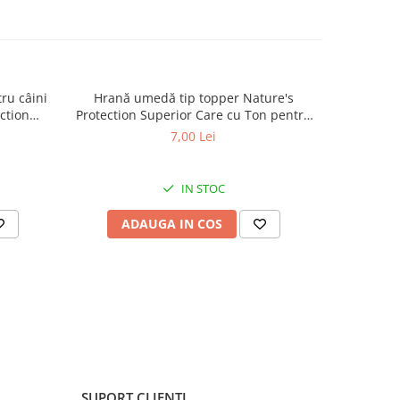
ru câini
Hrană umedă tip topper Nature's
Hrană usc
ction
Protection Superior Care cu Ton pentru
de tali
lt Small
câini adulți cu blană albă, pentru
Superior C
7,00 Lei
minarea
eliminarea petelor din jurul ochilor, 70g
Mini B
.5kg
eliminare
IN STOC
ADAUGA IN COS
AD
SUPORT CLIENTI