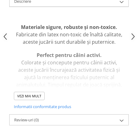
caprior
Descriere
Lese, Zgarzi & Hamuri
Perii si Piepteni
Materiale sigure, robuste și non-toxice.
Produse Igiena si Ingrijire
Fabricate din latex non-toxic de înaltă calitate,
Saltele cu efect de racire
aceste jucării sunt durabile și puternice.
Suplimente
Perfect pentru câini activi.
Colorate și concepute pentru câinii activi,
aceste jucării încurajează activitatea fizică și
ajută la menținerea fizicului puternic al
animalutului. Timpul regulat de joacă sprijină,
de asemenea, bunăstarea psihică a acestuia.
VEZI MAI MULT
Proprietăți:
Informatii conformitate produs
• Forma: Hipopotam
• Material: Latex, Umplutură din Bumbac
Review-uri
(0)
• Dimensiune: 21 cm
• Culoare: Portocaliu