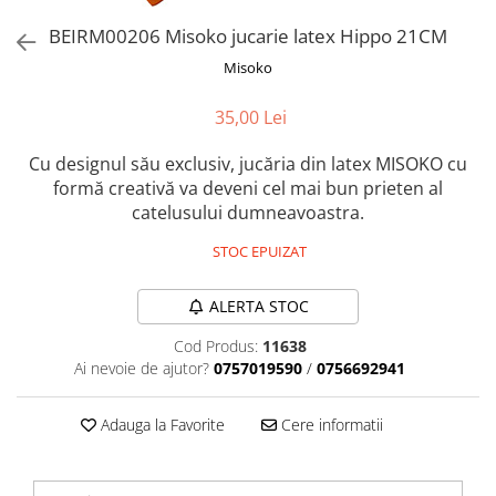
Orijen
BEIRM00206 Misoko jucarie latex Hippo 21CM
Platinum
Misoko
Prestige
Hrana umeda
35,00 Lei
Recompense caini
Cu designul său exclusiv, jucăria din latex MISOKO cu
Jucarii
formă creativă va deveni cel mai bun prieten al
Accesorii
catelusului dumneavoastra.
Batoane branza Yak
STOC EPUIZAT
Castroane si Dozatoare
Culcusuri
ALERTA STOC
Custi si Genti de Transport
Cod Produs:
11638
Ai nevoie de ajutor?
0757019590
/
0756692941
Diete veterinare
Hainute
Adauga la Favorite
Cere informatii
Inghetata
Lemne si coarne de cerb sau