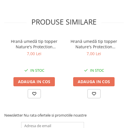
• Fabricate în China
PRODUSE SIMILARE
Hrană umedă tip topper
Hrană umedă tip topper
Nature's Protection
Nature's Protection
Superior Care cu Ton și
Superior Care cu Ton și
7,00 Lei
7,00 Lei
Biban de Mare pentru câini
Somon pentru câini adulți
adulți cu blană albă, pentru
cu blană albă, pentru
eliminarea petelor din jurul
eliminarea petelor din jurul
IN STOC
IN STOC
ochilor, 70g
ochilor, 70g
ADAUGA IN COS
ADAUGA IN COS
Newsletter
Nu rata ofertele si promotiile noastre