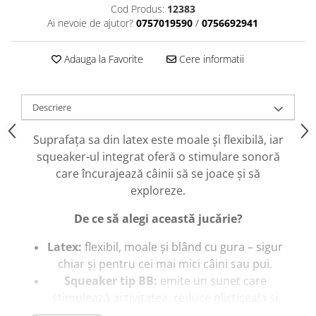
caprior
Cod Produs:
12383
Ai nevoie de ajutor?
0757019590
/
0756692941
Lese, Zgarzi & Hamuri
Perii si Piepteni
Adauga la Favorite
Cere informatii
Produse Igiena si Ingrijire
Saltele cu efect de racire
Descriere
Suplimente
Suprafața sa din latex este moale și flexibilă, iar
squeaker-ul integrat oferă o stimulare sonoră
care încurajează câinii să se joace și să
exploreze.
De ce să alegi această jucărie?
Latex:
flexibil, moale și blând cu gura – sigur
chiar și pentru cei mai mici câini sau pui.
Squeaker tip BB:
emite un sunet care
stimulează activitatea, reduce plictiseala și
menține interesul câinelui pentru joacă.