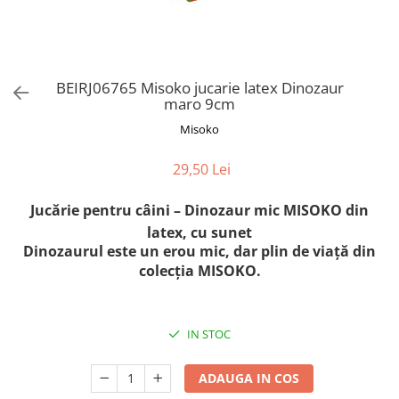
Orijen
Platinum
Prestige
Hrana umeda
BEIRJ06765 Misoko jucarie latex Dinozaur
maro 9cm
Recompense caini
Misoko
Jucarii
Accesorii
29,50 Lei
Batoane branza Yak
Jucărie pentru câini – Dinozaur mic MISOKO din
Castroane si Dozatoare
latex, cu sunet
Culcusuri
Dinozaurul este un erou mic, dar plin de viață din
colecția MISOKO.
Custi si Genti de Transport
Diete veterinare
Hainute
IN STOC
Inghetata
ADAUGA IN COS
Lemne si coarne de cerb sau