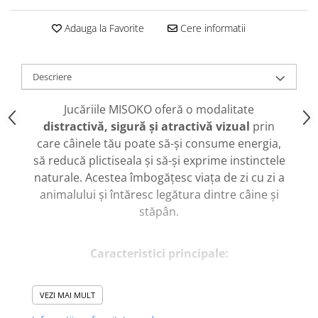
caprior
Lese, Zgarzi & Hamuri
Adauga la Favorite
Cere informatii
Perii si Piepteni
Produse Igiena si Ingrijire
Descriere
Saltele cu efect de racire
Jucăriile MISOKO oferă o modalitate
Suplimente
distractivă, sigură și atractivă vizual
prin
care câinele tău poate să-și consume energia,
să reducă plictiseala și să-și exprime instinctele
naturale. Acestea îmbogățesc viața de zi cu zi a
animalului și întăresc legătura dintre câine și
stăpân.
Caracteristici principale:
Concepute pentru
joacă activă în aer liber
,
VEZI MAI MULT
dar și pentru momente liniștite în casă.
Jucăriile din
latex
se remarcă prin