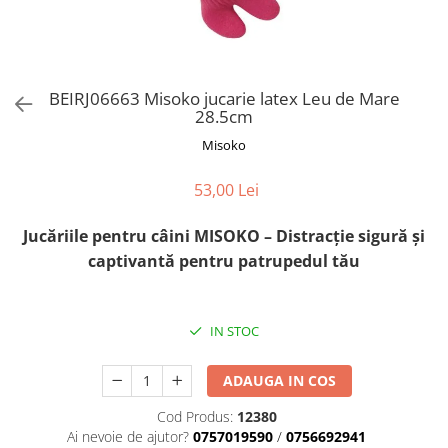
Orijen
Platinum
Prestige
Hrana umeda
BEIRJ06663 Misoko jucarie latex Leu de Mare
28.5cm
Recompense caini
Misoko
Jucarii
Accesorii
53,00 Lei
Batoane branza Yak
Jucăriile pentru câini MISOKO – Distracție sigură și
Castroane si Dozatoare
captivantă pentru patrupedul tău
Culcusuri
Custi si Genti de Transport
IN STOC
Diete veterinare
Hainute
ADAUGA IN COS
Inghetata
Cod Produs:
12380
Lemne si coarne de cerb sau
Ai nevoie de ajutor?
0757019590
/
0756692941