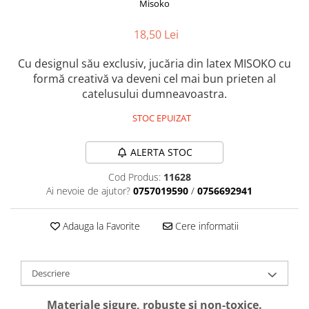
Misoko
Orijen
Platinum
18,50 Lei
Prestige
Hrana umeda
Cu designul său exclusiv, jucăria din latex MISOKO cu
formă creativă va deveni cel mai bun prieten al
Recompense caini
catelusului dumneavoastra.
Jucarii
STOC EPUIZAT
Accesorii
Batoane branza Yak
ALERTA STOC
Castroane si Dozatoare
Cod Produs:
11628
Culcusuri
Ai nevoie de ajutor?
0757019590
/
0756692941
Custi si Genti de Transport
Adauga la Favorite
Cere informatii
Diete veterinare
Hainute
Descriere
Inghetata
Lemne si coarne de cerb sau
Materiale sigure, robuste și non-toxice.