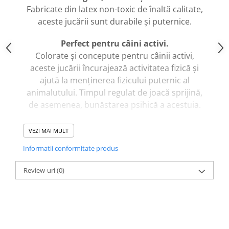
caprior
Fabricate din latex non-toxic de înaltă calitate,
Lese, Zgarzi & Hamuri
aceste jucării sunt durabile și puternice.
Perii si Piepteni
Perfect pentru câini activi.
Produse Igiena si Ingrijire
Colorate și concepute pentru câinii activi,
Saltele cu efect de racire
aceste jucării încurajează activitatea fizică și
ajută la menținerea fizicului puternic al
Suplimente
animalutului. Timpul regulat de joacă sprijină,
de asemenea, bunăstarea psihică a acestuia.
Proprietăți:
VEZI MAI MULT
Forma: Măgar cu urechi lungi.
Informatii conformitate produs
Material: Latex.
Dimensiune: 17 cm.
Review-uri
(0)
Culori: albastru, roz, verde.
Fabricate în China.