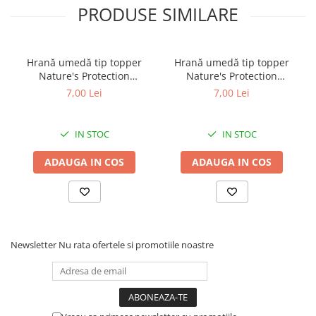
PRODUSE SIMILARE
Hrană umedă tip topper
Hrană umedă tip topper
Nature's Protection
Nature's Protection
Superior Care cu Ton și
Superior Care cu Ton și
7,00 Lei
7,00 Lei
Biban de Mare pentru câini
Somon pentru câini adulți
adulți cu blană albă, pentru
cu blană albă, pentru
eliminarea petelor din jurul
eliminarea petelor din jurul
IN STOC
IN STOC
ochilor, 70g
ochilor, 70g
ADAUGA IN COS
ADAUGA IN COS
Newsletter
Nu rata ofertele si promotiile noastre