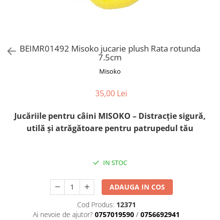
Orijen
Platinum
Prestige
Hrana umeda
BEIMR01492 Misoko jucarie plush Rata rotunda
7.5cm
Recompense caini
Misoko
Jucarii
Accesorii
35,00 Lei
Batoane branza Yak
Jucăriile pentru câini MISOKO – Distracție sigură,
Castroane si Dozatoare
utilă și atrăgătoare pentru patrupedul tău
Culcusuri
Custi si Genti de Transport
IN STOC
Diete veterinare
Hainute
ADAUGA IN COS
Inghetata
Cod Produs:
12371
Lemne si coarne de cerb sau
Ai nevoie de ajutor?
0757019590
/
0756692941