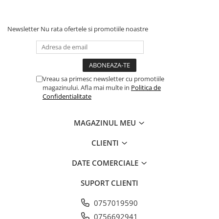
Consumă energie într-un mod pozitiv
Reduce anxietatea și comportamentele
distructive
Newsletter
Nu rata ofertele si promotiile noastre
Încurajează mișcarea și dezvoltarea
cognitivă
Oferă confort și sentiment de siguranță
Vreau sa primesc newsletter cu promotiile
magazinului. Afla mai multe in
Politica de
MISOKO – mai mult decât o jucărie.
Este o
Confidentialitate
experiență zilnică de joacă, învățare și
afecțiune.
MAGAZINUL MEU
CLIENTI
DATE COMERCIALE
SUPORT CLIENTI
0757019590
0756692941