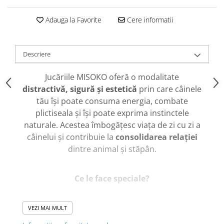
caprior
Lese, Zgarzi & Hamuri
Adauga la Favorite
Cere informatii
Perii si Piepteni
Produse Igiena si Ingrijire
Descriere
Saltele cu efect de racire
Jucăriile MISOKO oferă o modalitate
Suplimente
distractivă, sigură și estetică
prin care câinele
tău își poate consuma energia, combate
plictiseala și își poate exprima instinctele
naturale. Acestea îmbogățesc viața de zi cu zi a
câinelui și contribuie la
consolidarea relației
dintre animal și stăpân.
Ce le face speciale?
Potrivite pentru joacă activă în aer liber
,
VEZI MAI MULT
dar și pentru momente liniștite în interior.
Jucăriile din pluș
sunt moi, delicate și