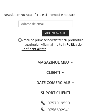
stăpân.
Recomandată pentru:
Newsletter
Nu rata ofertele si promotiile noastre
Câini de
talie mică și medie
Pui și câini care adoră
jucăriile cu sunet,
moi și texturate
Patrupezi care iubesc joaca activă dar și
Vreau sa primesc newsletter cu promotiile
momentele de relaxare cu o jucărie moale
magazinului. Afla mai multe in
Politica de
Confidentialitate
Un cadou ideal
pentru câinele tău – distractiv,
MAGAZINUL MEU
sigur și adorabil!
CLIENTI
DATE COMERCIALE
SUPORT CLIENTI
0757019590
0756692941