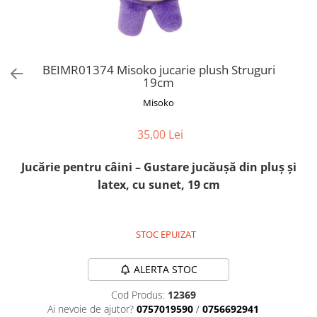
Orijen
Platinum
Prestige
Hrana umeda
BEIMR01374 Misoko jucarie plush Struguri
19cm
Recompense caini
Misoko
Jucarii
Accesorii
35,00 Lei
Batoane branza Yak
Jucărie pentru câini – Gustare jucăușă din pluș și
Castroane si Dozatoare
latex, cu sunet, 19 cm
Culcusuri
Custi si Genti de Transport
STOC EPUIZAT
Diete veterinare
Hainute
ALERTA STOC
Inghetata
Cod Produs:
12369
Lemne si coarne de cerb sau
Ai nevoie de ajutor?
0757019590
/
0756692941