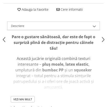
caprior
Lese, Zgarzi & Hamuri
Adauga la Favorite
Cere informatii
Perii si Piepteni
Produse Igiena si Ingrijire
Descriere
Saltele cu efect de racire
Pare o gustare sănătoasă, dar este de fapt o
Suplimente
surpriză plină de distracție pentru câinele
tău!
Această jucărie originală combină texturi
interesante –
pluș moale, latex elastic
,
umplutură din
bumbac PP
și un
squeaker
integrat – totul pentru a stimula simțurile
patrupedului și a-i oferi ore de joacă activă și
amuzantă.
VEZI MAI MULT
De ce merită să o alegi?