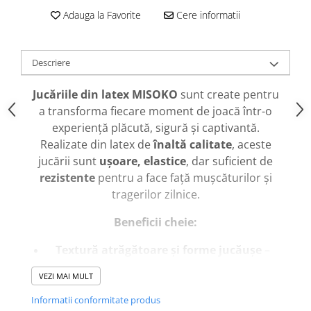
caprior
Adauga la Favorite
Cere informatii
Lese, Zgarzi & Hamuri
Perii si Piepteni
Descriere
Produse Igiena si Ingrijire
Saltele cu efect de racire
Jucăriile din latex MISOKO
sunt create pentru
Suplimente
a transforma fiecare moment de joacă într-o
experiență plăcută, sigură și captivantă.
Realizate din latex de
înaltă calitate
, aceste
jucării sunt
ușoare, elastice
, dar suficient de
rezistente
pentru a face față mușcăturilor și
tragerilor zilnice.
Beneficii cheie:
Textură atrăgătoare și forme jucăușe
–
captează atenția câinelui și îl încurajează să
VEZI MAI MULT
se joace.
Suprafață netedă și confortabilă
– ideală
Informatii conformitate produs