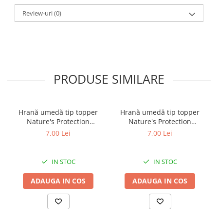
pentru a fi ținută în gură fără a provoca
Review-uri
(0)
disconfort.
Latex 100% sigur
– nu se rupe în așchii
periculoase și nu deteriorează gingiile sau
dinții.
Stimulează sănătatea orală
– elasticitatea
materialului masează ușor gingiile în timpul
PRODUSE SIMILARE
masticației, contribuind la o igienă dentară
mai bună.
Ușor de curățat și de uscat
– perfect pentru
Hrană umedă tip topper
Hrană umedă tip topper
utilizarea zilnică, atât în casă, cât și afară.
Nature's Protection
Nature's Protection
Superior Care cu Ton și
Superior Care cu Ton și
7,00 Lei
7,00 Lei
Biban de Mare pentru câini
Somon pentru câini adulți
Ideal pentru:
adulți cu blană albă, pentru
cu blană albă, pentru
eliminarea petelor din jurul
eliminarea petelor din jurul
IN STOC
IN STOC
ochilor, 70g
ochilor, 70g
Câini de toate vârstele și taliile
Activități de ros, aruncare și aport
ADAUGA IN COS
ADAUGA IN COS
Joacă interactivă sau independentă