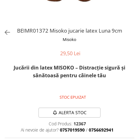
Orijen
Platinum
Prestige
Hrana umeda
BEIMR01372 Misoko jucarie latex Luna 9cm
Recompense caini
Misoko
Jucarii
29,50 Lei
Accesorii
Batoane branza Yak
Jucării din latex MISOKO – Distracție sigură și
sănătoasă pentru câinele tău
Castroane si Dozatoare
Culcusuri
Custi si Genti de Transport
STOC EPUIZAT
Diete veterinare
ALERTA STOC
Hainute
Cod Produs:
12367
Inghetata
Ai nevoie de ajutor?
0757019590
/
0756692941
Lemne si coarne de cerb sau