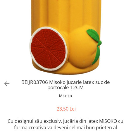
Orijen
Platinum
Prestige
Hrana umeda
Recompense caini
Jucarii
Accesorii
Batoane branza Yak
Castroane si Dozatoare
Culcusuri
BEIJR03706 Misoko jucarie latex suc de
portocale 12CM
Custi si Genti de Transport
Misoko
Diete veterinare
Hainute
23,50 Lei
Inghetata
Cu designul său exclusiv, jucăria din latex MISOKO cu
Lemne si coarne de cerb sau
formă creativă va deveni cel mai bun prieten al