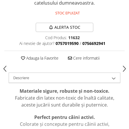
caprior
catelusului dumneavoastra.
Lese, Zgarzi & Hamuri
STOC EPUIZAT
Perii si Piepteni
ALERTA STOC
Produse Igiena si Ingrijire
Saltele cu efect de racire
Cod Produs:
11632
Ai nevoie de ajutor?
0757019590
/
0756692941
Suplimente
Adauga la Favorite
Cere informatii
Descriere
Materiale sigure, robuste și non-toxice.
Fabricate din latex non-toxic de înaltă calitate,
aceste jucării sunt durabile și puternice.
Perfect pentru câini activi.
Colorate și concepute pentru câinii activi,