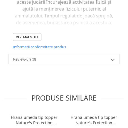
aceste jucării încurajează activitatea fizică și
ajută la menținerea fizicului puternic al
animalutului. Timpul regulat de joacă sprijină,
de asemenea, bunăstarea psihică a acestuia.
Proprietăți:
VEZI MAI MULT
Forma: Suc de portocale.
Informatii conformitate produs
Material: Latex.
Dimensiune: 12 cm.
Review-uri
(0)
Fabricate în China.
PRODUSE SIMILARE
Hrană umedă tip topper
Hrană umedă tip topper
Nature's Protection
Nature's Protection