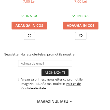
Superior Care cu Ton și
Superior Care cu Ton și
7,00 Lei
7,00 Lei
Biban de Mare pentru câini
Somon pentru câini adulți
adulți cu blană albă, pentru
cu blană albă, pentru
eliminarea petelor din jurul
eliminarea petelor din jurul
IN STOC
IN STOC
ochilor, 70g
ochilor, 70g
ADAUGA IN COS
ADAUGA IN COS
Newsletter
Nu rata ofertele si promotiile noastre
Vreau sa primesc newsletter cu promotiile
magazinului. Afla mai multe in
Politica de
Confidentialitate
MAGAZINUL MEU