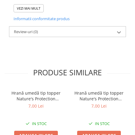
acasa un rezultat asemanator cu cel profesional, de la salon.
VEZI MAI MULT
Informatii conformitate produs
Review-uri
(0)
PRODUSE SIMILARE
Hrană umedă tip topper
Hrană umedă tip topper
Nature's Protection
Nature's Protection
Superior Care cu Ton și
Superior Care cu Ton și
7,00 Lei
7,00 Lei
Biban de Mare pentru câini
Somon pentru câini adulți
adulți cu blană albă, pentru
cu blană albă, pentru
eliminarea petelor din jurul
eliminarea petelor din jurul
IN STOC
IN STOC
ochilor, 70g
ochilor, 70g