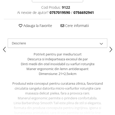
caprior
Cod Produs:
9122
Lese, Zgarzi & Hamuri
Ai nevoie de ajutor?
0757019590
/
0756692941
Perii si Piepteni
Produse Igiena si Ingrijire
Adauga la Favorite
Cere informatii
Saltele cu efect de racire
Suplimente
Descriere
Potrivit pentru par mediu/scurt
Descurca si indeparteaza excesul de par
Dinti medii din otel inoxidabil cu varfuri rotunjite
Maner ergonomic din lemn antiderapant
Dimensiune: 21×2,5x4cm
Produsul este conceput pentru curatarea zilnica, favorizand
circulatia sangelui datorita micro-varfurilor rotunjite care
maseaza delicat pielea, fara a provoca rani.
Manerul ergonomic permite o prindere confortabila.
Linia Barbershop Smooth Tail este plina de stil si eleganta,
formata din produse concepute pentru ingrijirea, igiena si
bunastarea animalului, care iti vor permite sa obtii la tine