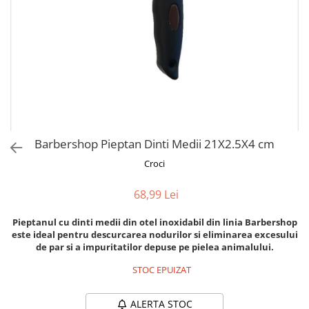
Orijen
Platinum
Prestige
Hrana umeda
Recompense caini
Jucarii
Accesorii
Barbershop Pieptan Dinti Medii 21X2.5X4 cm
Batoane branza Yak
Croci
Castroane si Dozatoare
Culcusuri
68,99 Lei
Custi si Genti de Transport
Pieptanul cu dinti medii din otel inoxidabil din linia Barbershop
Diete veterinare
este ideal pentru descurcarea nodurilor si eliminarea excesului
de par si a impuritatilor depuse pe pielea animalului.
Hainute
STOC EPUIZAT
Inghetata
Lemne si coarne de cerb sau
ALERTA STOC