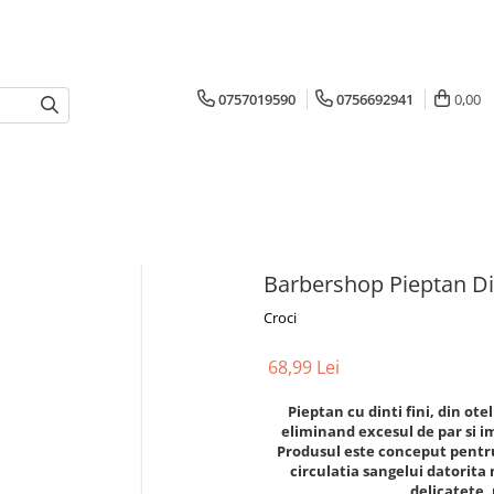
0757019590
0756692941
0,00
Barbershop Pieptan Di
Croci
68,99 Lei
Pieptan cu dinti fini, din ot
eliminand excesul de par si i
Produsul este conceput pentru 
circulatia sangelui datorita 
delicatete,