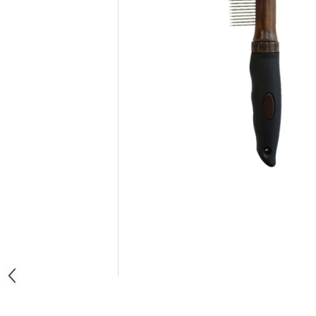
Orijen
Platinum
Prestige
Hrana umeda
Recompense caini
Jucarii
Accesorii
Batoane branza Yak
Castroane si Dozatoare
Culcusuri
Custi si Genti de Transport
Diete veterinare
Hainute
Inghetata
Lemne si coarne de cerb sau