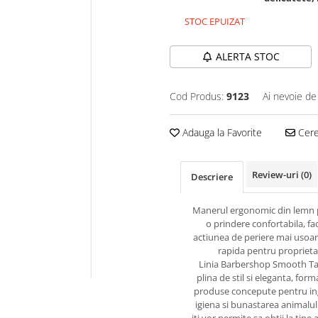
STOC EPUIZAT
ALERTA STOC
Cod Produs:
9123
Ai nevoie de
Adauga la Favorite
Cere 
Review-uri
(0)
Descriere
Manerul ergonomic din lemn 
o prindere confortabila, f
actiunea de periere mai usoar
rapida pentru proprieta
Linia Barbershop Smooth Tai
plina de stil si eleganta, form
produse concepute pentru ingr
igiena si bunastarea animalul