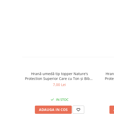
caprior
Lese, Zgarzi & Hamuri
Perii si Piepteni
Produse Igiena si Ingrijire
Saltele cu efect de racire
Suplimente
Hrană umedă tip topper Nature's
Hran
Protection Superior Care cu Ton și Biban
Prote
de Mare pentru câini adulți cu blană
Somon
7,00 Lei
albă, pentru eliminarea petelor din jurul
albă, pe
ochilor, 70g
IN STOC
ADAUGA IN COS