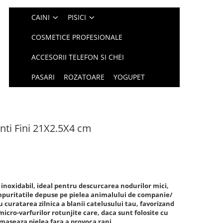
CAINI
PISICI
COSMETICE PROFESIONALE
ACCESORII TELEFON SI CHEI
PASARI
ROZATOARE
YOGUPET
nti Fini 21X2.5X4 cm
el inoxidabil, ideal pentru descurcarea nodurilor mici,
mpuritatile depuse pe pielea animalului de companie/
curatarea zilnica a blanii catelusului tau, favorizand
micro-varfurilor rotunjite care, daca sunt folosite cu
 maseaza pielea fara a provoca rani.