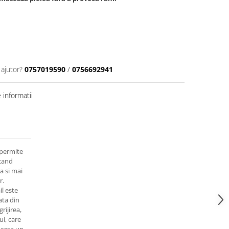
 ajutor?
0757019590
/
0756692941
informatii
permite
acand
a si mai
r.
l este
ata din
ijirea,
ui, care