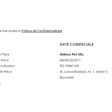
la mai multe in
Politica de Confidentialitate
DATE COMERCIALE
 Plata
Aldeea Pet SRL
e Retur
J40/8223/2017
Produselor
RO 37681165
de Retur
Al. Lunca Bradului, nr. 1, sector 3
Bucuresti
L