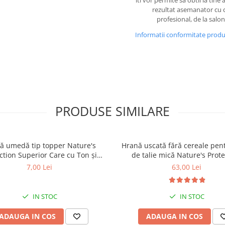
iti vor permite sa obtii la tine
rezultat asemanator cu c
profesional, de la salon
Informatii conformitate prod
PRODUSE SIMILARE
ă umedă tip topper Nature's
Hrană uscată fără cereale pent
ction Superior Care cu Ton și
de talie mică Nature's Prote
 pentru câini adulți cu blană
Superior Care White Dogs Adu
7,00 Lei
63,00 Lei
ntru eliminarea petelor din jurul
Breeds, Pește Alb, pentru eli
ochilor, 70g
petelor din jurul ochilor, 1
IN STOC
IN STOC
ADAUGA IN COS
ADAUGA IN COS