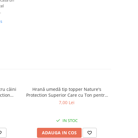
 acasa un
el
.
us
ru câini
Hrană umedă tip topper Nature's
Hrană usc
ction
Protection Superior Care cu Ton pentru
de tali
lt Small
câini adulți cu blană albă, pentru
Superior C
7,00 Lei
minarea
eliminarea petelor din jurul ochilor, 70g
Mini B
.5kg
eliminare
IN STOC
ADAUGA IN COS
AD