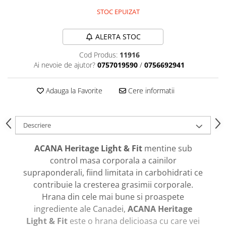
caprior
STOC EPUIZAT
Lese, Zgarzi & Hamuri
Perii si Piepteni
ALERTA STOC
Produse Igiena si Ingrijire
Cod Produs:
11916
Saltele cu efect de racire
Ai nevoie de ajutor?
0757019590
/
0756692941
Suplimente
Adauga la Favorite
Cere informatii
Descriere
ACANA Heritage Light & Fit
mentine sub
control masa corporala a cainilor
supraponderali, fiind limitata in carbohidrati ce
contribuie la cresterea grasimii corporale.
Hrana din cele mai bune si proaspete
ingrediente ale Canadei,
ACANA Heritage
Light & Fit
este o hrana delicioasa cu care vei