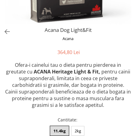
Orijen
Platinum
Prestige
Hrana umeda
Acana Dog Light&Fit
Recompense caini
Acana
Jucarii
364,80 Lei
Accesorii
Ofera-i cainelui tau o dieta pentru pierderea in
Batoane branza Yak
greutate cu
ACANA Heritage Light & Fit,
pentru cainii
Castroane si Dozatoare
supraponderali, limitata in ceea ce priveste
Culcusuri
carbohidratii si grasimile, dar bogata in proteine.
Cainii supraponderali beneficieaza de o dieta bogata in
Custi si Genti de Transport
proteine pentru a sustine o masa musculara fara
Diete veterinare
grasimi si a le satisface apetitul.
Hainute
Cantitate
:
Inghetata
Lemne si coarne de cerb sau
11.4kg
2kg