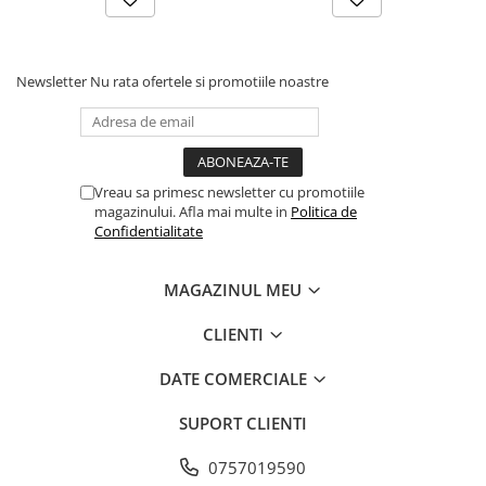
proteine ​​33%, grăsimi 15%, fibre brute 6%,
cenușă brută 7%, calciu 1,4%, fosfor 1%,
Newsletter
Nu rata ofertele si promotiile noastre
omega-6 2,4%, omega-3 1,2%, DHA 0,4% , EPA
0,4%, Glucosamină 1400 mg / kg, Condroitină
900 mg / kg
Vreau sa primesc newsletter cu promotiile
magazinului. Afla mai multe in
Politica de
Confidentialitate
MAGAZINUL MEU
CLIENTI
DATE COMERCIALE
SUPORT CLIENTI
0757019590