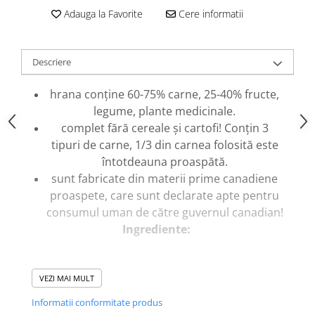
caprior
Adauga la Favorite
Cere informatii
Lese, Zgarzi & Hamuri
Perii si Piepteni
Descriere
Produse Igiena si Ingrijire
Saltele cu efect de racire
hrana conține 60-75% carne, 25-40% fructe,
legume, plante medicinale.
Suplimente
complet fără cereale și cartofi! Conțin 3
tipuri de carne, 1/3 din carnea folosită este
întotdeauna proaspătă.
sunt fabricate din materii prime canadiene
proaspete, care sunt declarate apte pentru
consumul uman de către guvernul canadian!
Ingrediente:
carne proaspătă de pui (16%), carne de pui
uscată (15%), carne de curcan uscată (14%),
VEZI MAI MULT
linte roșie, mazăre verde integrală, organe
Informatii conformitate produs
proaspete de pui (ficat, inimă, rinichi) (6%),