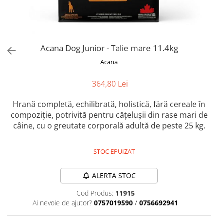
Orijen
Platinum
Prestige
Hrana umeda
Acana Dog Junior - Talie mare 11.4kg
Recompense caini
Acana
Jucarii
364,80 Lei
Accesorii
Hrană completă, echilibrată, holistică, fără cereale în
Batoane branza Yak
compoziţie, potrivită pentru cățelușii din rase mari de
Castroane si Dozatoare
câine, cu o greutate corporală adultă de peste 25 kg.
Culcusuri
Custi si Genti de Transport
STOC EPUIZAT
Diete veterinare
ALERTA STOC
Hainute
Cod Produs:
11915
Inghetata
Ai nevoie de ajutor?
0757019590
/
0756692941
Lemne si coarne de cerb sau