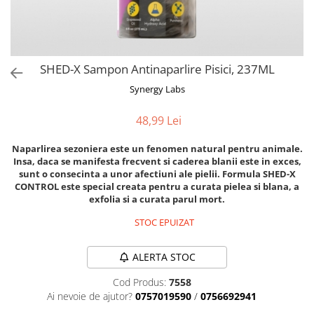
Orijen
Platinum
Prestige
Hrana umeda
SHED-X Sampon Antinaparlire Pisici, 237ML
Recompense caini
Synergy Labs
Jucarii
48,99 Lei
Accesorii
Naparlirea sezoniera este un fenomen natural pentru animale.
Batoane branza Yak
Insa, daca se manifesta frecvent si caderea blanii este in exces,
Castroane si Dozatoare
sunt o consecinta a unor afectiuni ale pielii. Formula SHED-X
CONTROL este special creata pentru a curata pielea si blana, a
Culcusuri
exfolia si a curata parul mort.
Custi si Genti de Transport
STOC EPUIZAT
Diete veterinare
ALERTA STOC
Hainute
Inghetata
Cod Produs:
7558
Ai nevoie de ajutor?
0757019590
/
0756692941
Lemne si coarne de cerb sau