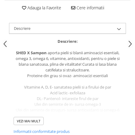
caprior
Adauga la Favorite
Cere informatii
Lese, Zgarzi & Hamuri
Perii si Piepteni
Descriere
Produse Igiena si Ingrijire
Saltele cu efect de racire
Descriere:
Suplimente
SHED X Sampon
aporta pielii si blanii aminoacizi esentiali,
omega 3, omega 6, vitamine, antioxidanti, pentru o piele si
blana sanatoasa, plina de vitalitate! Curata si lasa blana
catifelata si stralucitoare.
Proteine din grau si ovaz- aminoacizi esentiali
Vitamine A, D, E- sanatatea pielii si a firului de par
Acid lactic- exfoliaza
DL- Pantenol- intareste firul de par
Ulei din seminte de in- sursa omega-3
Ulei din seminte de struguri- sursa antioxidanti si omega-6
Ingrediente:
VEZI MAI MULT
Purified Water, Proprietary Surfactant Blend,
Acrylates Copolymer, Fragrance, Preservative, Lactic Acid,
Informatii conformitate produs
Flaxseed Oil, Grapeseed Oil, Green Tea Extract, Hydrolized