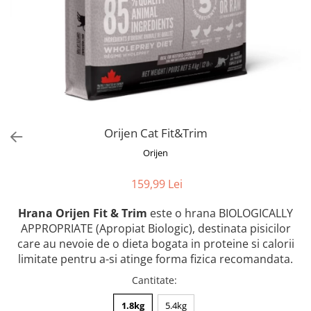
Orijen
Platinum
Prestige
Hrana umeda
Recompense caini
Jucarii
Accesorii
Orijen Cat Fit&Trim
Batoane branza Yak
Orijen
Castroane si Dozatoare
159,99 Lei
Culcusuri
Hrana Orijen Fit & Trim
este o hrana BIOLOGICALLY
Custi si Genti de Transport
APPROPRIATE (Apropiat Biologic), destinata pisicilor
Diete veterinare
care au nevoie de o dieta bogata in proteine si calorii
Hainute
limitate pentru a-si atinge forma fizica recomandata.
Inghetata
Cantitate
:
Lemne si coarne de cerb sau
1.8kg
5.4kg