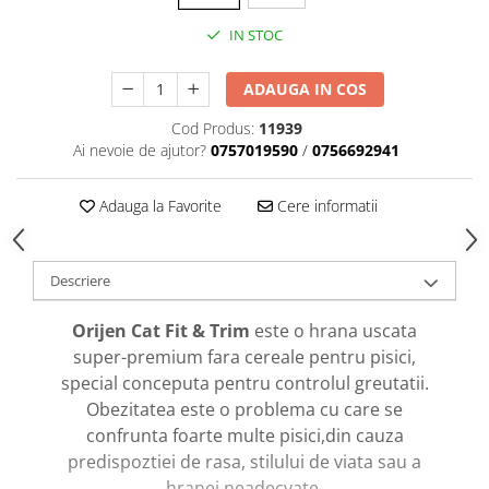
caprior
IN STOC
Lese, Zgarzi & Hamuri
Perii si Piepteni
ADAUGA IN COS
Produse Igiena si Ingrijire
Cod Produs:
11939
Saltele cu efect de racire
Ai nevoie de ajutor?
0757019590
/
0756692941
Suplimente
Adauga la Favorite
Cere informatii
Descriere
Orijen Cat Fit & Trim
este o hrana uscata
super-premium fara cereale pentru pisici,
special conceputa pentru controlul greutatii.
Obezitatea este o problema cu care se
confrunta foarte multe pisici,din cauza
predispoztiei de rasa, stilului de viata sau a
hranei neadecvate.