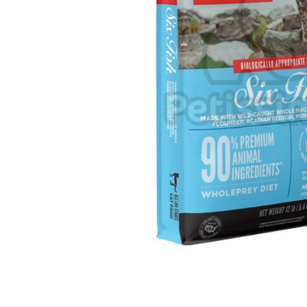
Orijen
Platinum
Prestige
Hrana umeda
Recompense caini
Jucarii
Accesorii
Batoane branza Yak
Castroane si Dozatoare
Culcusuri
Custi si Genti de Transport
Diete veterinare
Hainute
Inghetata
Lemne si coarne de cerb sau