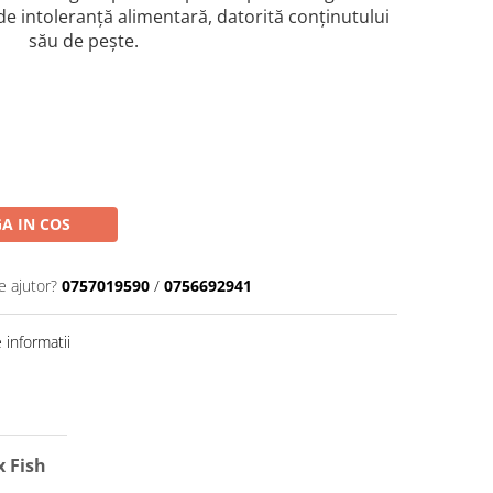
de intoleranță alimentară, datorită conținutului
său de pește.
A IN COS
e ajutor?
0757019590
/
0756692941
informatii
x Fish