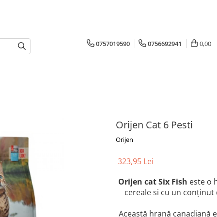
0757019590
0756692941
0,00
Orijen Cat 6 Pesti
Orijen
323,95 Lei
Orijen cat Six Fish
este o h
cereale si cu un conținut
Această hrană canadiană es