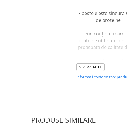
• peștele este singura
de proteine
•un conținut mare 
proteine obținute din 
proaspătă de calitate 
•o proporție mare de 
grași esențiali omega
VEZI MAI MULT
susțin sănătatea ș
Informatii conformitate prod
strălucirea blănii
fără cereale
• săracă în carbohidr
PRODUSE SIMILARE
• conțne ierburi și bac