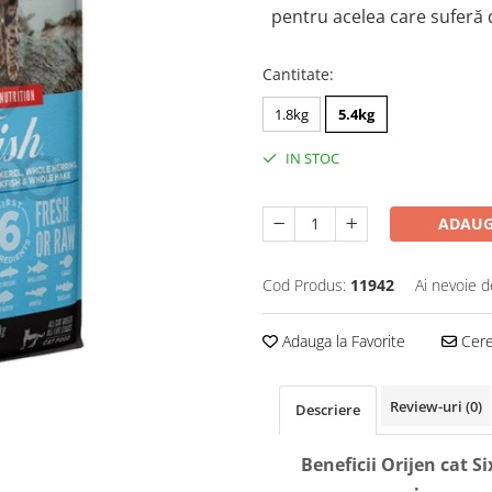
pentru acelea care suferă 
Cantitate
:
1.8kg
5.4kg
IN STOC
ADAUG
Cod Produs:
11942
Ai nevoie d
Adauga la Favorite
Cere 
Review-uri
(0)
Descriere
Beneficii Orijen cat Si
: