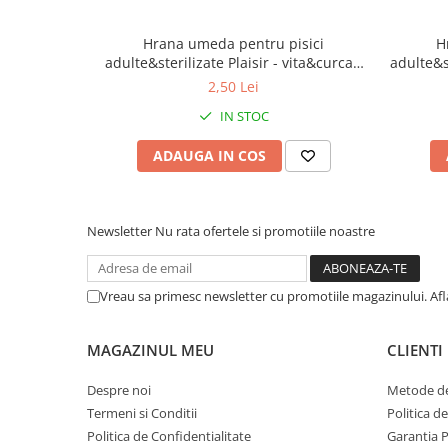
Hrana umeda pentru pisici
H
adulte&sterilizate Plaisir - vita&curcan
adulte&st
100g
2,50 Lei
IN STOC
ADAUGA IN COS
Newsletter
Nu rata ofertele si promotiile noastre
Vreau sa primesc newsletter cu promotiile magazinului. Af
MAGAZINUL MEU
CLIENTI
Despre noi
Metode de
Termeni si Conditii
Politica d
Politica de Confidentialitate
Garantia 