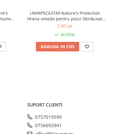
re's
UNINPSC63749 Nature's Protection
Hran
mmune
Hrana umeda pentru pisici Skin&coat
adult
 Ton și
adult cat Ton/Creveti - plic 70g
p
7,00 Lei
păt
IN STOC
păt
on
ADAUGA IN COS
AD
ring
cod
mbula
lbeață
 știucă
spătă
sat
 somon
SUPORT CLIENTI
3%),
verde,
0757019590
ei de
0756692941
ă la
office@bijoupet.ro