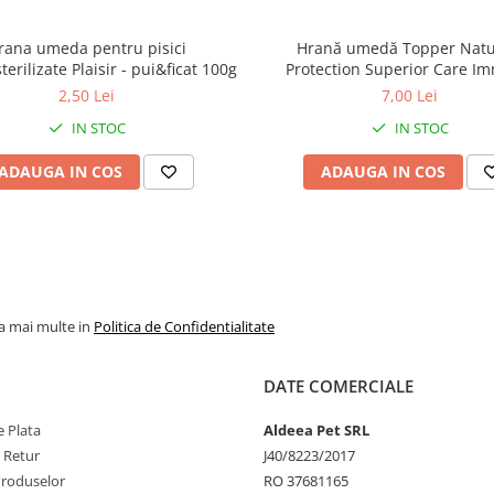
benefice sănătății
rana umeda pentru pisici
Hrană umedă Topper Natu
Ingrediente:
erilizate Plaisir - pui&ficat 100g
Protection Superior Care I
System Support pentru pisoi,
2,50 Lei
7,00 Lei
Biban, 70g
somon fără os proas
IN STOC
IN STOC
(14%), hering proas
integral (12%), som
ADAUGA IN COS
ADAUGA IN COS
deshidratat (12%), he
deshidratat (12%), 
deshidratat (12%), ca
întreg proaspăt (3%), a
fără os proaspătă (3%),
nordică fără os proa
la mai multe in
Politica de Confidentialitate
(3%), coregon dezo
proaspăt (3%), ulei de
DATE COMERCIALE
(3%), ulei de hering (
năut, linte rosie, linte 
 Plata
Aldeea Pet SRL
e Retur
J40/8223/2017
mazăre verde, fibre, ul
Produselor
RO 37681165
canola, lucernă uscat