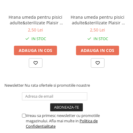
carnitina: 100 mg - Taurina: 0.25%. Aditivi
tehnologici: Extracte bogate in tocoferol de origine
Hrana umeda pentru pisici
naturala din uleiuri vegetale.
Hrana umeda pentru pisici
adulte&sterilizate Plaisir -
adulte&sterilizate Plaisir -
vita&curcan 100g
pui&ficat 100g
2,50 Lei
2,50 Lei
IN STOC
IN STOC
ADAUGA IN COS
ADAUGA IN COS
Newsletter
Nu rata ofertele si promotiile noastre
Vreau sa primesc newsletter cu promotiile
magazinului. Afla mai multe in
Politica de
Confidentialitate