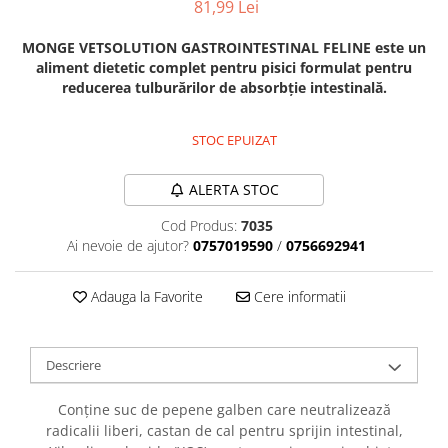
81,99 Lei
Orijen
Platinum
MONGE VETSOLUTION GASTROINTESTINAL FELINE este un
Prestige
aliment dietetic complet pentru pisici formulat pentru
reducerea tulburărilor de absorbție intestinală.
Hrana umeda
Recompense caini
STOC EPUIZAT
Jucarii
Accesorii
ALERTA STOC
Batoane branza Yak
Cod Produs:
7035
Ai nevoie de ajutor?
0757019590
/
0756692941
Castroane si Dozatoare
Culcusuri
Adauga la Favorite
Cere informatii
Custi si Genti de Transport
Diete veterinare
Descriere
Hainute
Inghetata
Conține suc de pepene galben care neutralizează
radicalii liberi, castan de cal pentru sprijin intestinal,
Lemne si coarne de cerb sau