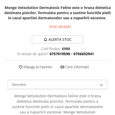
Orijen
Monge Vetsolution Dermatosis Feline este o hrana dietetica
Platinum
destinata pisicilor, formulata pentru a sustine functiile pielii
Prestige
in cazul aparitiei dermatozelor sau a naparlirii excesive.
Hrana umeda
STOC EPUIZAT
Recompense caini
Jucarii
ALERTA STOC
Accesorii
Cod Produs:
6988
Ai nevoie de ajutor?
0757019590
/
0756692941
Batoane branza Yak
Castroane si Dozatoare
Adauga la Favorite
Cere informatii
Culcusuri
Custi si Genti de Transport
Descriere
Diete veterinare
Hainute
Monge Vetsolution Dermatosis Feline este o hrana
dietetica destinata pisicilor, formulata pentru a
Inghetata
sustine functiile pielii in cazul aparitiei dermatozelor
Lemne si coarne de cerb sau
sau a naparlirii excesive. Monge Vetsolution