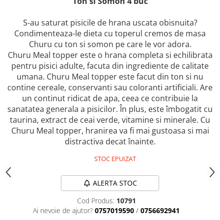
Ton si Somon 4 buc
caprior
Lese, Zgarzi & Hamuri
S-au saturat pisicile de hrana uscata obisnuita?
Perii si Piepteni
Condimenteaza-le dieta cu toperul cremos de masa
Churu cu ton si somon pe care le vor adora.
Produse Igiena si Ingrijire
Churu Meal topper este o hrana completa si echilibrata
Saltele cu efect de racire
pentru pisici adulte, facuta din ingrediente de calitate
umana. Churu Meal topper este facut din ton si nu
Suplimente
contine cereale, conservanti sau coloranti artificiali. Are
un continut ridicat de apa, ceea ce contribuie la
sanatatea generala a pisicilor. În plus, este îmbogatit cu
taurina, extract de ceai verde, vitamine si minerale. Cu
Churu Meal topper, hranirea va fi mai gustoasa si mai
distractiva decat înainte.
STOC EPUIZAT
ALERTA STOC
Cod Produs:
10791
Ai nevoie de ajutor?
0757019590
/
0756692941