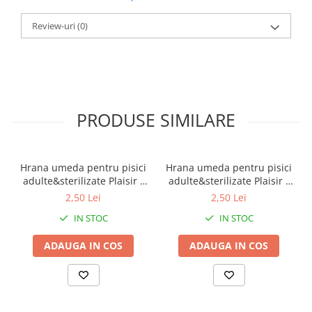
Componente analitice:
Proteina bruta (min)
Review-uri
(0)
7,00%, Grasimi brute (min) 3,5%, Fibre brute
(max) 0,50%, Umiditate (max) 85,00%, Vitamina
E (min) 310 UI/kg, taurina (min) 0,05%
Continut caloric:
780 kcal/kg, 10,9 kcal/tub ME
PRODUSE SIMILARE
Hrana umeda pentru pisici
Hrana umeda pentru pisici
adulte&sterilizate Plaisir -
adulte&sterilizate Plaisir -
vita&curcan 100g
pui&ficat 100g
2,50 Lei
2,50 Lei
IN STOC
IN STOC
ADAUGA IN COS
ADAUGA IN COS