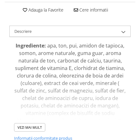
Adauga la Favorite
Cere informatii
Descriere
Ingrediente:
apa, ton, pui, amidon de tapioca,
somon, arome naturale, guma guar, aroma
naturala de ton, carbonat de calciu, taurina,
supliment de vitamina E, clorhidrat de tiamina,
clorura de colina, oleorezina de boia de ardei
(culoare), extract de ceai verde, minerale (
sulfat de zinc, sulfat de magneziu, sulfat de fier,
chelat de aminoacizi de cupru, iodura de
potasiu, chelat de aminoacizi de mangan),
vitamine (complex de bisulfit de sodiu
Menadione (sursa de activitate a vitaminei K),
acetat de vitamina, vitamina D3, riboflavina,
VEZI MAI MULT
supliment de vitamina B12, folic acid)
Informatii conformitate produs