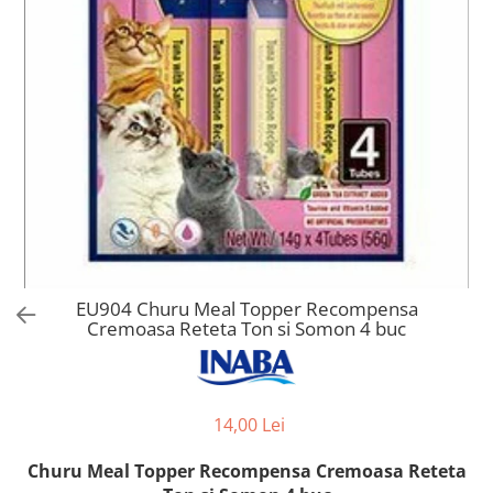
Orijen
Platinum
Prestige
Hrana umeda
Recompense caini
Jucarii
Accesorii
Batoane branza Yak
Castroane si Dozatoare
Culcusuri
EU904 Churu Meal Topper Recompensa
Cremoasa Reteta Ton si Somon 4 buc
Custi si Genti de Transport
Diete veterinare
Hainute
14,00 Lei
Inghetata
Churu Meal Topper Recompensa Cremoasa Reteta
Lemne si coarne de cerb sau