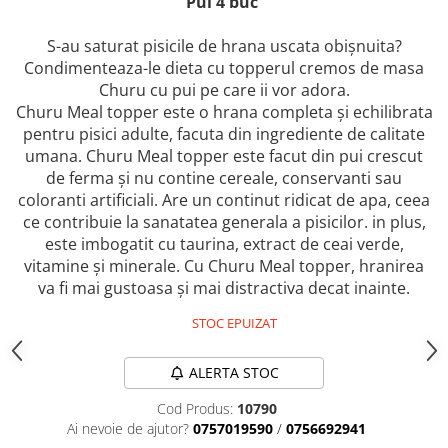
Pui 4 buc
caprior
Lese, Zgarzi & Hamuri
S-au saturat pisicile de hrana uscata obișnuita?
Perii si Piepteni
Condimenteaza-le dieta cu topperul cremos de masa
Churu cu pui pe care ii vor adora.
Produse Igiena si Ingrijire
Churu Meal topper este o hrana completa și echilibrata
Saltele cu efect de racire
pentru pisici adulte, facuta din ingrediente de calitate
umana. Churu Meal topper este facut din pui crescut
Suplimente
de ferma și nu contine cereale, conservanti sau
coloranti artificiali. Are un continut ridicat de apa, ceea
ce contribuie la sanatatea generala a pisicilor. in plus,
este imbogatit cu taurina, extract de ceai verde,
vitamine și minerale. Cu Churu Meal topper, hranirea
va fi mai gustoasa și mai distractiva decat inainte.
STOC EPUIZAT
ALERTA STOC
Cod Produs:
10790
Ai nevoie de ajutor?
0757019590
/
0756692941