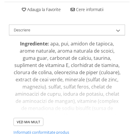
Adauga la Favorite
Cere informatii
Descriere
Ingrediente:
apa, pui, amidon de tapioca,
arome naturale, aroma naturala de scoici,
guma guar, carbonat de calciu, taurina,
supliment de vitamina E, clorhidrat de tiamina,
clorura de colina, oleorezina de piper (culoare),
extract de ceai verde, minerale (sulfat de zinc,
magneziu). sulfat, sulfat feros, chelat de
aminoacizi de cupru, iodura de potasiu, chelat
de aminoacizi de mangan), vitamine (complex
de menadiona de sodiu bisulfit (sursa de
activitate a vitaminei K), acetat de vitamina A,
supliment de vitamina D3, riboflavina,
VEZI MAI MULT
supliment de vitamina B12, acid folic) , selenit
Informatii conformitate produs