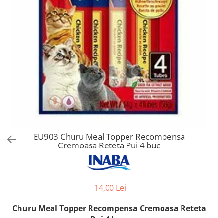
Orijen
Platinum
Prestige
Hrana umeda
Recompense caini
Jucarii
Accesorii
Batoane branza Yak
Castroane si Dozatoare
Culcusuri
EU903 Churu Meal Topper Recompensa
Cremoasa Reteta Pui 4 buc
Custi si Genti de Transport
Diete veterinare
Hainute
14,00 Lei
Inghetata
Churu Meal Topper Recompensa Cremoasa Reteta
Lemne si coarne de cerb sau