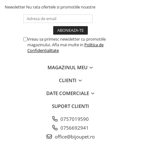
vizitati regulat medicul veterinar.
Newsletter
Nu rata ofertele si promotiile noastre
Instructiuni de hranire:
atunci cand hraniti ca
un topper, reduceti portiile din alte alimente
pentru a mentine o conditie corporala
Vreau sa primesc newsletter cu promotiile
sanatoasa. Cand hraniti ca o masa completa,
magazinului. Afla mai multe in
Politica de
hraniti cu aproximativ 21 de tuburi impartite in
Confidentialitate
2 sau 3 mese la 7 lire (3 kg) de greutate
corporala. Cantitatea de mancare poate varia
MAGAZINUL MEU
in functie de varsta, nivelul de activitate si alti
CLIENTI
factori. Furnizati apa curata si proaspata zilnic.
Pentru sanatatea animalului dvs. de companie,
DATE COMERCIALE
vizitati regulat medicul veterinar.
SUPORT CLIENTI
Depozitare:
Se da la frigider dupa deschidere si se serveste
0757019590
cat mai repede
0756692941
office@bijoupet.ro