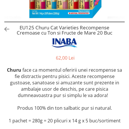
Orijen
Platinum
Prestige
Hrana umeda
EU125 Churu Cat Varieties Recompense
Cremoase cu Ton si Fructe de Mare 20 Buc
Recompense caini
Jucarii
Accesorii
62,00 Lei
Batoane branza Yak
Churu
face ca momentul oferirii unei recompense sa
Castroane si Dozatoare
fie distractiv pentru pisici. Aceste recompense
Culcusuri
gustoase, sanatoase si amuzante sunt prezente in
Custi si Genti de Transport
ambalaje usor de deschis, pe care pisica
dumneavoastra pur si simplu le va adora!
Diete veterinare
Hainute
Produs 100% din ton salbatic pur si natural.
Inghetata
1 pachet = 280g = 20 plicuri x 14 g x 5 buc/sortiment
Lemne si coarne de cerb sau