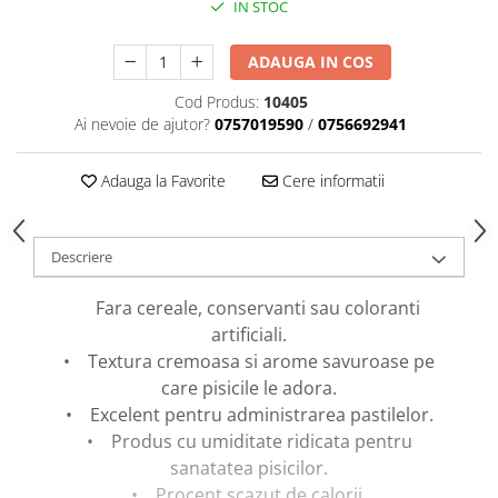
caprior
IN STOC
Lese, Zgarzi & Hamuri
ADAUGA IN COS
Perii si Piepteni
Cod Produs:
10405
Produse Igiena si Ingrijire
Ai nevoie de ajutor?
0757019590
/
0756692941
Saltele cu efect de racire
Suplimente
Adauga la Favorite
Cere informatii
Descriere
Fara cereale, conservanti sau coloranti
artificiali.
• Textura cremoasa si arome savuroase pe
care pisicile le adora.
• Excelent pentru administrarea pastilelor.
• Produs cu umiditate ridicata pentru
sanatatea pisicilor.
• Procent scazut de calorii.