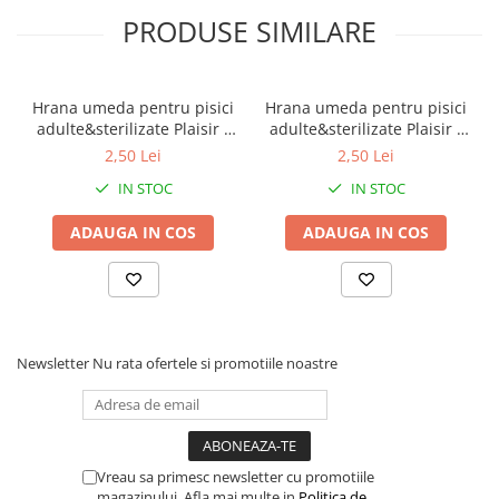
PRODUSE SIMILARE
Hrana umeda pentru pisici
Hrana umeda pentru pisici
adulte&sterilizate Plaisir -
adulte&sterilizate Plaisir -
vita&curcan 100g
pui&ficat 100g
2,50 Lei
2,50 Lei
IN STOC
IN STOC
ADAUGA IN COS
ADAUGA IN COS
Newsletter
Nu rata ofertele si promotiile noastre
Vreau sa primesc newsletter cu promotiile
magazinului. Afla mai multe in
Politica de