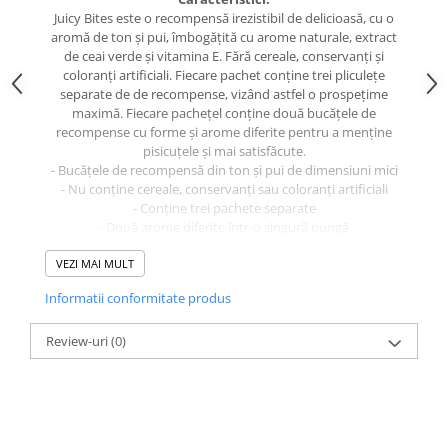
caprior
Juicy Bites este o recompensă irezistibil de delicioasă, cu o
Lese, Zgarzi & Hamuri
aromă de ton și pui, îmbogățită cu arome naturale, extract
de ceai verde și vitamina E. Fără cereale, conservanți și
Perii si Piepteni
coloranți artificiali. Fiecare pachet conține trei pliculețe
separate de de recompense, vizând astfel o prospețime
Produse Igiena si Ingrijire
maximă. Fiecare pachețel conține două bucățele de
Saltele cu efect de racire
recompense cu forme și arome diferite pentru a menține
pisicuțele și mai satisfăcute.
Suplimente
- Bucățele de recompensă din ton și pui de dimensiuni mici
- Nu conține cereale, conservanți sau coloranți artificiali
- Conține trei pachete separate
- Două arome diferite într-o singură pungă
Compoziție:
VEZI MAI MULT
Pui, ton, aromă naturală de pui, aromă naturală de ton,
tapioca, vitamina E, oleorzină de ardei (colorant), extract de
Informatii conformitate produs
ceai verde.
Review-uri
(0)