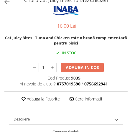
Churu Cat Juicy Bites Tuna & Chicken
Orijen
Platinum
Prestige
16,00 Lei
Hrana umeda
Recompense caini
Cat Juicy Bites - Tuna and Chicken este o hrană complementară
pentru pisici
Jucarii
IN STOC
Accesorii
Batoane branza Yak
ADAUGA IN COS
Castroane si Dozatoare
Cod Produs:
9035
Culcusuri
Ai nevoie de ajutor?
0757019590
/
0756692941
Custi si Genti de Transport
Adauga la Favorite
Cere informatii
Diete veterinare
Hainute
Inghetata
Descriere
Lemne si coarne de cerb sau
Caracteristici: