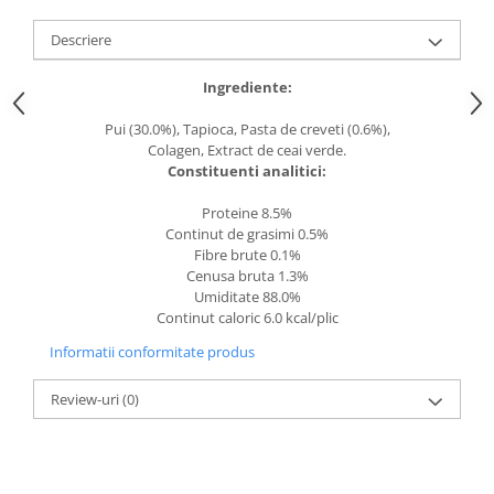
caprior
Lese, Zgarzi & Hamuri
Descriere
Perii si Piepteni
Ingrediente:
Produse Igiena si Ingrijire
Pui (30.0%), Tapioca, Pasta de creveti (0.6%),
Saltele cu efect de racire
Colagen, Extract de ceai verde.
Constituenti analitici:
Suplimente
Proteine 8.5%
Continut de grasimi 0.5%
Fibre brute 0.1%
Cenusa bruta 1.3%
Umiditate 88.0%
Continut caloric 6.0 kcal/plic
Informatii conformitate produs
Review-uri
(0)