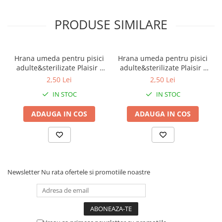
PRODUSE SIMILARE
Hrana umeda pentru pisici
Hrana umeda pentru pisici
adulte&sterilizate Plaisir -
adulte&sterilizate Plaisir -
vita&curcan 100g
pui&ficat 100g
2,50 Lei
2,50 Lei
IN STOC
IN STOC
ADAUGA IN COS
ADAUGA IN COS
Newsletter
Nu rata ofertele si promotiile noastre