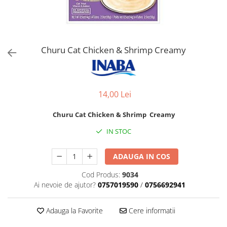
Orijen
Platinum
Prestige
Hrana umeda
Churu Cat Chicken & Shrimp Creamy
Recompense caini
Jucarii
Accesorii
14,00 Lei
Batoane branza Yak
Churu Cat Chicken & Shrimp Creamy
Castroane si Dozatoare
IN STOC
Culcusuri
Custi si Genti de Transport
ADAUGA IN COS
Diete veterinare
Cod Produs:
9034
Ai nevoie de ajutor?
0757019590
/
0756692941
Hainute
Inghetata
Adauga la Favorite
Cere informatii
Lemne si coarne de cerb sau