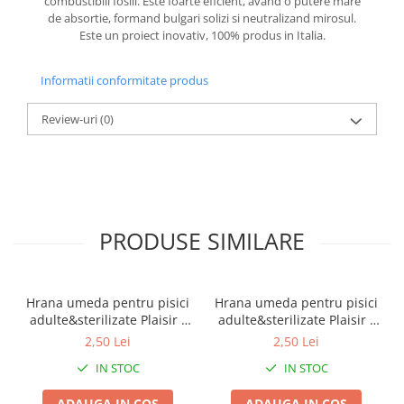
combustibili fosili. Este foarte eficient, avand o putere mare
de absortie, formand bulgari solizi si neutralizand mirosul.
Este un proiect inovativ, 100% produs in Italia.
Informatii conformitate produs
Review-uri
(0)
PRODUSE SIMILARE
Hrana umeda pentru pisici
Hrana umeda pentru pisici
adulte&sterilizate Plaisir -
adulte&sterilizate Plaisir -
vita&curcan 100g
pui&ficat 100g
2,50 Lei
2,50 Lei
IN STOC
IN STOC
ADAUGA IN COS
ADAUGA IN COS