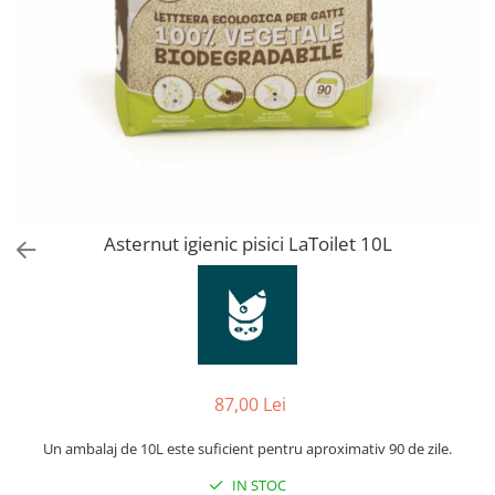
Orijen
Platinum
Prestige
Hrana umeda
Recompense caini
Jucarii
Accesorii
Batoane branza Yak
Asternut igienic pisici LaToilet 10L
Castroane si Dozatoare
Culcusuri
Custi si Genti de Transport
Diete veterinare
87,00 Lei
Hainute
Inghetata
Un ambalaj de 10L este suficient pentru aproximativ 90 de zile.
Lemne si coarne de cerb sau
IN STOC