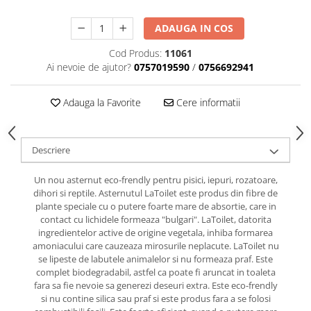
caprior
Lese, Zgarzi & Hamuri
ADAUGA IN COS
Perii si Piepteni
Cod Produs:
11061
Produse Igiena si Ingrijire
Ai nevoie de ajutor?
0757019590
/
0756692941
Saltele cu efect de racire
Adauga la Favorite
Cere informatii
Suplimente
Descriere
Un nou asternut eco-frendly pentru pisici, iepuri, rozatoare,
dihori si reptile. Asternutul LaToilet este produs din fibre de
plante speciale cu o putere foarte mare de absortie, care in
contact cu lichidele formeaza "bulgari". LaToilet, datorita
ingredientelor active de origine vegetala, inhiba formarea
amoniacului care cauzeaza mirosurile neplacute. LaToilet nu
se lipeste de labutele animalelor si nu formeaza praf. Este
complet biodegradabil, astfel ca poate fi aruncat in toaleta
fara sa fie nevoie sa generezi deseuri extra. Este eco-frendly
si nu contine silica sau praf si este produs fara a se folosi