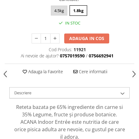
caprior
Lese, Zgarzi & Hamuri
4.5kg
1.8kg
Perii si Piepteni
IN STOC
Produse Igiena si Ingrijire
ADAUGA IN COS
Saltele cu efect de racire
Suplimente
Cod Produs:
11921
Ai nevoie de ajutor?
0757019590
/
0756692941
Adauga la Favorite
Cere informatii
Descriere
Reteta bazata pe 65% ingrediente din carne si
35% Legume, fructe și produse botanice.
ACANA Indoor Entrée este nutritia de care
orice pisica adulta are nevoie, cu gustul pe care
il adora.