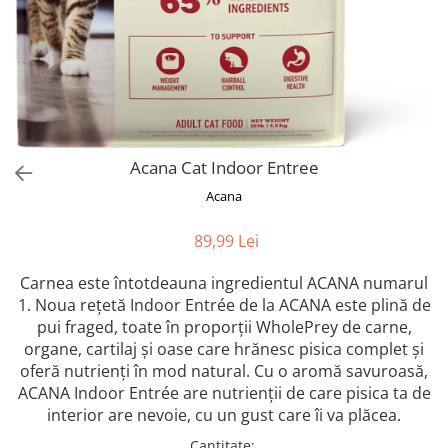
Orijen
Platinum
Prestige
Hrana umeda
Recompense caini
Jucarii
Acana Cat Indoor Entree
Accesorii
Acana
Batoane branza Yak
89,99 Lei
Castroane si Dozatoare
Culcusuri
Carnea este întotdeauna ingredientul ACANA numarul
1. Noua rețetă Indoor Entrée de la ACANA este plină de
Custi si Genti de Transport
pui fraged, toate în proporții WholePrey de carne,
Diete veterinare
organe, cartilaj și oase care hrănesc pisica complet și
Hainute
oferă nutrienți în mod natural. Cu o aromă savuroasă,
ACANA Indoor Entrée are nutrienții de care pisica ta de
Inghetata
interior are nevoie, cu un gust care îi va plăcea.
Lemne si coarne de cerb sau
Cantitate
: