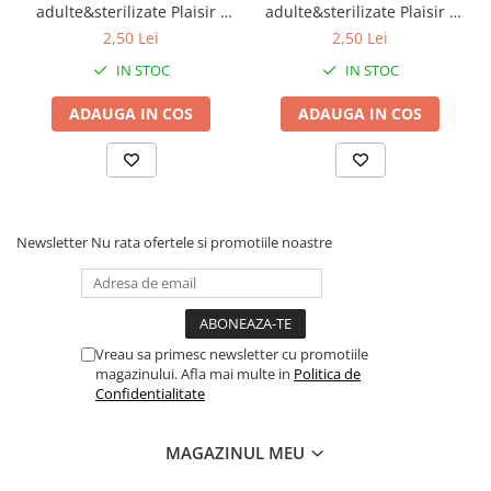
adulte&sterilizate Plaisir -
adulte&sterilizate Plaisir -
Compoziție:
vita&curcan 100g
pui&ficat 100g
2,50 Lei
2,50 Lei
IN STOC
IN STOC
Carne proaspătă de pui (16%), carne de pui
deshidratată (16%), hering deshidratat
ADAUGA IN COS
ADAUGA IN COS
(16%), ovăz integral, mazăre integrală,
grăsime de pui (5%), iarbă de miscanthus
măcinată, linte verde întreagă, carne
proaspătă de curcan (4% ), hering integral
crud (4%), năut întreg, linte roșie integrală,
Newsletter
Nu rata ofertele si promotiile noastre
fibre de linte, iepure întreg crud (1%), năut
proaspăt de pui (ficat, inimă) (1%), carne de
curcan proaspătă (ficat, inimă) (1%), cartilaj
de pui (1%), varec uscat, dovleac întreg
Vreau sa primesc newsletter cu promotiile
proaspăt, dovleac întreg proaspăt, merișor
magazinului. Afla mai multe in
Politica de
întreg proaspăt, afine întreg proaspăt.
Confidentialitate
Aditivi:
MAGAZINUL MEU